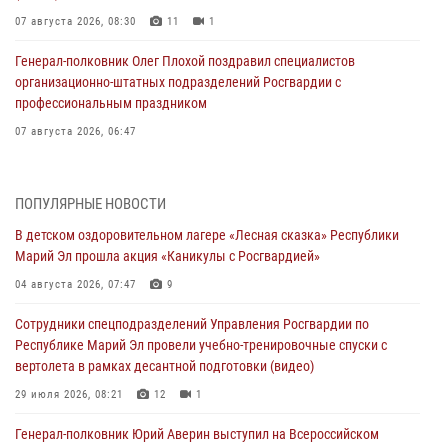
07 августа 2026, 08:30
11
1
Генерал-полковник Олег Плохой поздравил специалистов
организационно-штатных подразделений Росгвардии с
профессиональным праздником
07 августа 2026, 06:47
Начальник отдела вневедомственной охраны Управления
Росгвардии по Республике Марий Эл принял участие во
ПОПУЛЯРНЫЕ НОВОСТИ
Всероссийском семинаре в Нижнем Новгороде (видео)
В детском оздоровительном лагере «Лесная сказка» Республики
07 августа 2026, 06:25
8
1
Марий Эл прошла акция «Каникулы с Росгвардией»
Команда «Росгвардия» принимает участие в военно-спортивном
04 августа 2026, 07:47
9
многоборье «Акпатыр» в Марий Эл
Сотрудники спецподразделений Управления Росгвардии по
07 августа 2026, 05:43
10
Республике Марий Эл провели учебно-тренировочные спуски с
вертолета в рамках десантной подготовки (видео)
Представитель вневедомственной охраны Управления Росгвардии
по Республике Марий Эл принял участие в учебно-методическом
29 июля 2026, 08:21
12
1
сборе Росгвардии в Ижевске
Генерал-полковник Юрий Аверин выступил на Всероссийском
06 августа 2026, 09:37
10