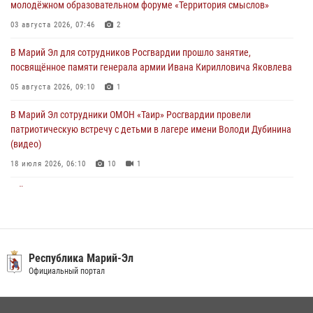
молодёжном образовательном форуме «Территория смыслов»
В Марий Эл сотрудники ЛРР Росгвардии за прошедший месяц
03 августа 2026, 07:46
2
провели более 90 проверок мест хранения гражданского оружия
В Марий Эл для сотрудников Росгвардии прошло занятие,
06 августа 2026, 08:00
посвящённое памяти генерала армии Ивана Кирилловича Яковлева
В Марий Эл сотрудники вневедомственной охраны Росгвардии за
05 августа 2026, 09:10
1
прошедший месяц задержали 19 нарушителей
В Марий Эл сотрудники ОМОН «Таир» Росгвардии провели
05 августа 2026, 09:44
патриотическую встречу с детьми в лагере имени Володи Дубинина
(видео)
18 июля 2026, 06:10
10
1
В Йошкар-Оле для сотрудников Росгвардии провели занятие по
антикоррупционной тематике
04 августа 2026, 06:06
2
В Марий Эл сотрудники Росгвардии присоединились к масштабной
Республика Марий-Эл
донорской акции (видео)
Официальный портал
30 июля 2026, 12:42
8
1