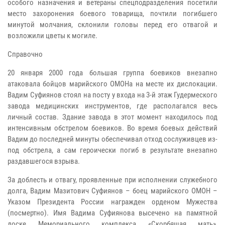
особого назначения и ветераны спецподразделения посетили
место захоронения боевого товарища, почтили погибшего
минутой молчания, склонили головы перед его отвагой и
возложили цветы к могиле.
Справочно
20 января 2000 года большая группа боевиков внезапно
атаковала бойцов марийского ОМОНа на месте их дислокации.
Вадим Суфиянов стоял на посту у входа на 3-й этаж Гудермеского
завода медицинских инструментов, где располагался весь
личный состав. Здание завода в этот момент находилось под
интенсивным обстрелом боевиков. Во время боевых действий
Вадим до последней минуты обеспечивал отход сослуживцев из-
под обстрела, а сам героически погиб в результате внезапно
раздавшегося взрыва.
За доблесть и отвагу, проявленные при исполнении служебного
долга, Вадим Мазитович Суфиянов – боец марийского ОМОН –
Указом Президента России награжден орденом Мужества
(посмертно). Имя Вадима Суфиянова высечено на памятной
доске Мемориального комплекса «Скорбящая мать»,