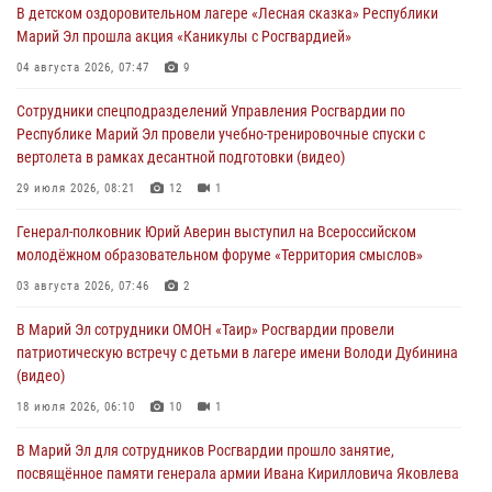
В детском оздоровительном лагере «Лесная сказка» Республики
молодёжном образовательном форуме «Территория смыслов»
Марий Эл прошла акция «Каникулы с Росгвардией»
03 августа 2026, 07:46
2
04 августа 2026, 07:47
9
Росгвардейцы в Марий Эл обеспечили правопорядок в ходе
Сотрудники спецподразделений Управления Росгвардии по
празднования Дня ВДВ и проведения матчевого турнира на Кубок
Республике Марий Эл провели учебно-тренировочные спуски с
Раимкуля Малахбекова
вертолета в рамках десантной подготовки (видео)
03 августа 2026, 06:52
7
29 июля 2026, 08:21
12
1
Центральная войсковая комендатура Росгвардии отмечает день
Генерал-полковник Юрий Аверин выступил на Всероссийском
образования 2 августа
молодёжном образовательном форуме «Территория смыслов»
02 августа 2026, 11:44
03 августа 2026, 07:46
2
В Росгвардии вспоминают российских воинов, погибших в Первой
В Марий Эл сотрудники ОМОН «Таир» Росгвардии провели
мировой войне 1914-1918 годов
патриотическую встречу с детьми в лагере имени Володи Дубинина
01 августа 2026, 11:42
(видео)
18 июля 2026, 06:10
10
1
В Марий Эл для сотрудников Росгвардии прошло занятие,
посвящённое памяти генерала армии Ивана Кирилловича Яковлева