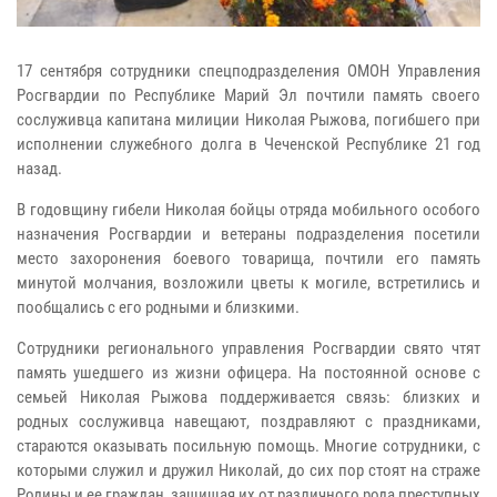
17 сентября сотрудники спецподразделения ОМОН Управления
Росгвардии по Республике Марий Эл почтили память своего
сослуживца капитана милиции Николая Рыжова, погибшего при
исполнении служебного долга в Чеченской Республике 21 год
назад.
В годовщину гибели Николая бойцы отряда мобильного особого
назначения Росгвардии и ветераны подразделения посетили
место захоронения боевого товарища, почтили его память
минутой молчания, возложили цветы к могиле, встретились и
пообщались с его родными и близкими.
Сотрудники регионального управления Росгвардии свято чтят
память ушедшего из жизни офицера. На постоянной основе с
семьей Николая Рыжова поддерживается связь: близких и
родных сослуживца навещают, поздравляют с праздниками,
стараются оказывать посильную помощь. Многие сотрудники, с
которыми служил и дружил Николай, до сих пор стоят на страже
Родины и ее граждан, защищая их от различного рода преступных