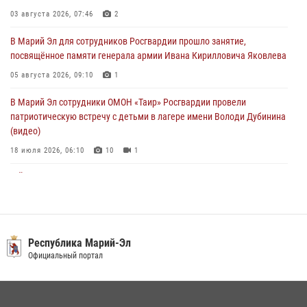
Марий Эл прошла акция «Каникулы с Росгвардией»
03 августа 2026, 07:46
2
04 августа 2026, 07:47
9
В Марий Эл для сотрудников Росгвардии прошло занятие,
посвящённое памяти генерала армии Ивана Кирилловича Яковлева
Сотрудники Центра лицензионно-разрешительной работы
Управления Росгвардии по Республике Марий Эл приняли участие в
05 августа 2026, 09:10
1
совещании по вопросам организации летне-осеннего сезона охоты
В Марий Эл сотрудники ОМОН «Таир» Росгвардии провели
04 августа 2026, 06:46
патриотическую встречу с детьми в лагере имени Володи Дубинина
(видео)
18 июля 2026, 06:10
10
1
В Йошкар-Оле для сотрудников Росгвардии провели занятие по
антикоррупционной тематике
04 августа 2026, 06:06
2
В Марий Эл сотрудники Росгвардии присоединились к масштабной
Республика Марий-Эл
донорской акции (видео)
Официальный портал
30 июля 2026, 12:42
8
1
В Йошкар-Оле руководство и сотрудники регионального управления