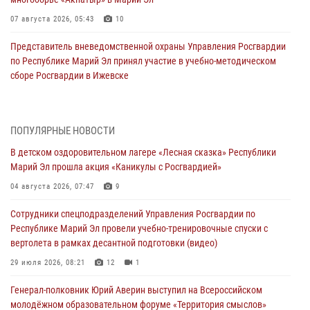
07 августа 2026, 05:43
10
Представитель вневедомственной охраны Управления Росгвардии
по Республике Марий Эл принял участие в учебно-методическом
сборе Росгвардии в Ижевске
06 августа 2026, 09:37
10
В Марий Эл сотрудники ЛРР Росгвардии за прошедший месяц
ПОПУЛЯРНЫЕ НОВОСТИ
провели более 90 проверок мест хранения гражданского оружия
В детском оздоровительном лагере «Лесная сказка» Республики
06 августа 2026, 08:00
Марий Эл прошла акция «Каникулы с Росгвардией»
В Марий Эл сотрудники вневедомственной охраны Росгвардии за
04 августа 2026, 07:47
9
прошедший месяц задержали 19 нарушителей
Сотрудники спецподразделений Управления Росгвардии по
05 августа 2026, 09:44
Республике Марий Эл провели учебно-тренировочные спуски с
вертолета в рамках десантной подготовки (видео)
В Марий Эл для сотрудников Росгвардии прошло занятие,
посвящённое памяти генерала армии Ивана Кирилловича Яковлева
29 июля 2026, 08:21
12
1
05 августа 2026, 09:10
1
Генерал-полковник Юрий Аверин выступил на Всероссийском
молодёжном образовательном форуме «Территория смыслов»
В детском оздоровительном лагере «Лесная сказка» Республики