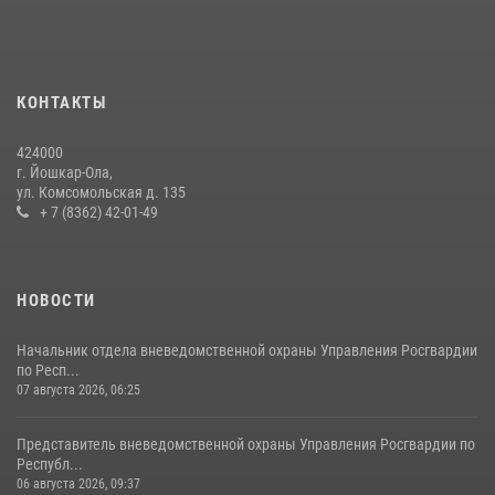
Росгвардии почтили память героя, погибшего при исполнении
служебного долга
24 июля 2026, 09:30
6
КОНТАКТЫ
Росгвардейцы в Республике Марий Эл приняли участие в
праздновании Дня семьи, любви и верности (видео)
424000
08 июля 2026, 13:48
16
1
г. Йошкар-Ола,
ул. Комсомольская д. 135
Управление Росгвардии по Республике Марий Эл приняло участие в
+ 7 (8362) 42-01-49
охране общественного порядка в День семьи, любви и верности
09 июля 2026, 06:04
3
НОВОСТИ
Начальник отдела вневедомственной охраны Управления Росгвардии
по Респ...
07 августа 2026, 06:25
Представитель вневедомственной охраны Управления Росгвардии по
Республ...
06 августа 2026, 09:37