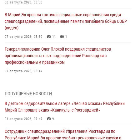
08 августа 2026, 03:30
В Марий Эл прошли тактико-специальные соревнования среди
спецподразделений, посвящённые памяти погибшего бойца СОБР
(видео)
07 августа 2026, 08:30
11
1
Генерал-полковник Олег Плохой поздравил специалистов
организационно-штатных подразделений Росгвардии с
профессиональным праздником
07 августа 2026, 06:47
Начальник отдела вневедомственной охраны Управления
Росгвардии по Республике Марий Эл принял участие во
ПОПУЛЯРНЫЕ НОВОСТИ
Всероссийском семинаре в Нижнем Новгороде (видео)
В детском оздоровительном лагере «Лесная сказка» Республики
07 августа 2026, 06:25
8
1
Марий Эл прошла акция «Каникулы с Росгвардией»
Команда «Росгвардия» принимает участие в военно-спортивном
04 августа 2026, 07:47
9
многоборье «Акпатыр» в Марий Эл
Сотрудники спецподразделений Управления Росгвардии по
07 августа 2026, 05:43
10
Республике Марий Эл провели учебно-тренировочные спуски с