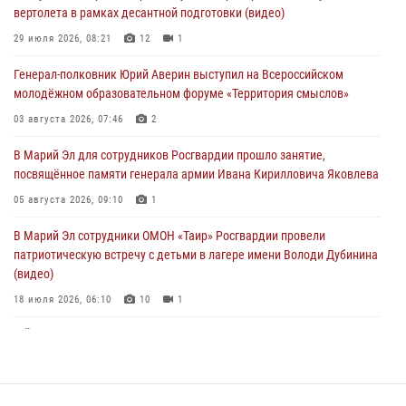
вертолета в рамках десантной подготовки (видео)
Представитель вневедомственной охраны Управления Росгвардии
по Республике Марий Эл принял участие в учебно-методическом
29 июля 2026, 08:21
12
1
сборе Росгвардии в Ижевске
Генерал-полковник Юрий Аверин выступил на Всероссийском
06 августа 2026, 09:37
10
молодёжном образовательном форуме «Территория смыслов»
В Марий Эл сотрудники ЛРР Росгвардии за прошедший месяц
03 августа 2026, 07:46
2
провели более 90 проверок мест хранения гражданского оружия
В Марий Эл для сотрудников Росгвардии прошло занятие,
06 августа 2026, 08:00
посвящённое памяти генерала армии Ивана Кирилловича Яковлева
В Марий Эл сотрудники вневедомственной охраны Росгвардии за
05 августа 2026, 09:10
1
прошедший месяц задержали 19 нарушителей
В Марий Эл сотрудники ОМОН «Таир» Росгвардии провели
05 августа 2026, 09:44
патриотическую встречу с детьми в лагере имени Володи Дубинина
(видео)
18 июля 2026, 06:10
10
1
В Йошкар-Оле для сотрудников Росгвардии провели занятие по
антикоррупционной тематике
04 августа 2026, 06:06
2