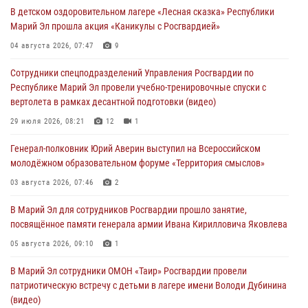
В детском оздоровительном лагере «Лесная сказка» Республики
07 августа 2026, 06:25
8
1
Марий Эл прошла акция «Каникулы с Росгвардией»
Команда «Росгвардия» принимает участие в военно-спортивном
04 августа 2026, 07:47
9
многоборье «Акпатыр» в Марий Эл
Сотрудники спецподразделений Управления Росгвардии по
07 августа 2026, 05:43
10
Республике Марий Эл провели учебно-тренировочные спуски с
вертолета в рамках десантной подготовки (видео)
Представитель вневедомственной охраны Управления Росгвардии
по Республике Марий Эл принял участие в учебно-методическом
29 июля 2026, 08:21
12
1
сборе Росгвардии в Ижевске
Генерал-полковник Юрий Аверин выступил на Всероссийском
06 августа 2026, 09:37
10
молодёжном образовательном форуме «Территория смыслов»
В Марий Эл сотрудники ЛРР Росгвардии за прошедший месяц
03 августа 2026, 07:46
2
провели более 90 проверок мест хранения гражданского оружия
В Марий Эл для сотрудников Росгвардии прошло занятие,
06 августа 2026, 08:00
посвящённое памяти генерала армии Ивана Кирилловича Яковлева
В Марий Эл сотрудники вневедомственной охраны Росгвардии за
05 августа 2026, 09:10
1
прошедший месяц задержали 19 нарушителей
В Марий Эл сотрудники ОМОН «Таир» Росгвардии провели
05 августа 2026, 09:44
патриотическую встречу с детьми в лагере имени Володи Дубинина
(видео)