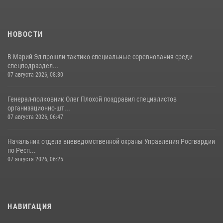
В Йошкар-Оле росгвардейцы приняли участие в торжествах,
посвященных дню памяти небесного покровителя ведомства
(видео)
НОВОСТИ
28 июля 2026, 11:52
16
1
В Марий Эл прошли тактико-специальные соревнования среди
спецподраздел...
07 августа 2026, 08:30
Генерал-полковник Олег Плохой поздравил специалистов
организационно-шт...
07 августа 2026, 06:47
Начальник отдела вневедомственной охраны Управления Росгвардии
по Респ...
07 августа 2026, 06:25
НАВИГАЦИЯ