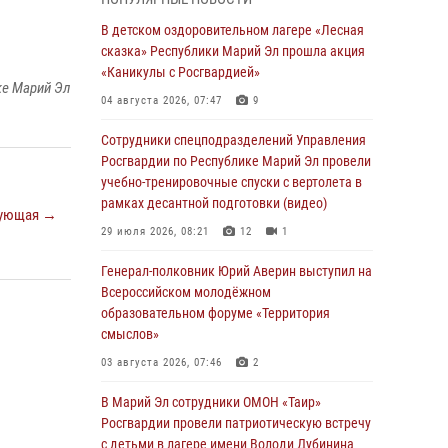
сказка» Республики Марий Эл прошла акция
«Каникулы с Росгвардией»
В детском оздоровительном лагере «Лесная
сказка» Республики Марий Эл прошла акция
04 августа 2026, 07:47
9
«Каникулы с Росгвардией»
ке Марий Эл
Сотрудники Центра лицензионно-
04 августа 2026, 07:47
9
разрешительной работы Управления
Росгвардии по Республике Марий Эл приняли
Сотрудники спецподразделений Управления
участие в совещании по вопросам
Росгвардии по Республике Марий Эл провели
организации летне-осеннего сезона охоты
учебно-тренировочные спуски с вертолета в
рамках десантной подготовки (видео)
04 августа 2026, 06:46
ующая →
29 июля 2026, 08:21
12
1
В Йошкар-Оле для сотрудников Росгвардии
провели занятие по антикоррупционной
Генерал-полковник Юрий Аверин выступил на
тематике
Всероссийском молодёжном
образовательном форуме «Территория
04 августа 2026, 06:06
2
смыслов»
Генерал-полковник Юрий Аверин выступил на
03 августа 2026, 07:46
2
Всероссийском молодёжном
образовательном форуме «Территория
В Марий Эл сотрудники ОМОН «Таир»
смыслов»
Росгвардии провели патриотическую встречу
с детьми в лагере имени Володи Дубинина
03 августа 2026, 07:46
2