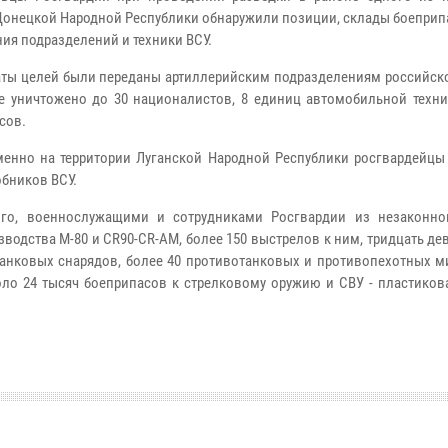
Донецкой Народной Республики обнаружили позиции, склады боеприп
ия подразделений и техники ВСУ.
ты целей были переданы артиллерийским подразделениям российско
те уничтожено до 30 националистов, 8 единиц автомобильной техни
сов.
енно на территории Луганской Народной Республики росгвардейцы
обников ВСУ.
ого, военнослужащими и сотрудниками Росгвардии из незаконно
зводства М-80 и CR90-CR-AM, более 150 выстрелов к ним, тридцать де
танковых снарядов, более 40 противотанковых и противопехотных м
около 24 тысяч боеприпасов к стрелковому оружию и СВУ - пластиков