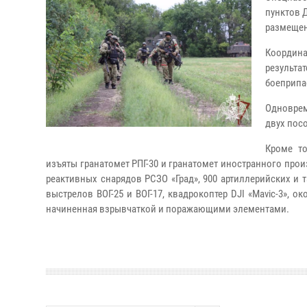
пунктов 
размещен
Координа
результа
боеприпа
Одноврем
двух пос
Кроме т
изъяты гранатомет РПГ-30 и гранатомет иностранного прои
реактивных снарядов РСЗО «Град», 900 артиллерийских и 
выстрелов ВОГ-25 и ВОГ-17, квадрокоптер DJI «Mavic-3», 
начиненная взрывчаткой и поражающими элементами.