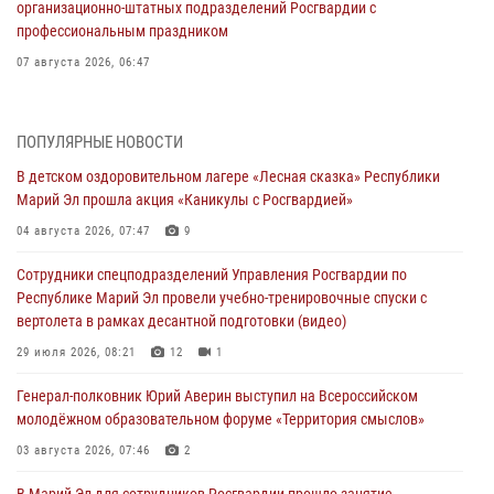
организационно-штатных подразделений Росгвардии с
профессиональным праздником
07 августа 2026, 06:47
Начальник отдела вневедомственной охраны Управления
Росгвардии по Республике Марий Эл принял участие во
ПОПУЛЯРНЫЕ НОВОСТИ
Всероссийском семинаре в Нижнем Новгороде (видео)
В детском оздоровительном лагере «Лесная сказка» Республики
07 августа 2026, 06:25
8
1
Марий Эл прошла акция «Каникулы с Росгвардией»
Команда «Росгвардия» принимает участие в военно-спортивном
04 августа 2026, 07:47
9
многоборье «Акпатыр» в Марий Эл
Сотрудники спецподразделений Управления Росгвардии по
07 августа 2026, 05:43
10
Республике Марий Эл провели учебно-тренировочные спуски с
вертолета в рамках десантной подготовки (видео)
Представитель вневедомственной охраны Управления Росгвардии
по Республике Марий Эл принял участие в учебно-методическом
29 июля 2026, 08:21
12
1
сборе Росгвардии в Ижевске
Генерал-полковник Юрий Аверин выступил на Всероссийском
06 августа 2026, 09:37
10
молодёжном образовательном форуме «Территория смыслов»
В Марий Эл сотрудники ЛРР Росгвардии за прошедший месяц
03 августа 2026, 07:46
2
провели более 90 проверок мест хранения гражданского оружия
В Марий Эл для сотрудников Росгвардии прошло занятие,