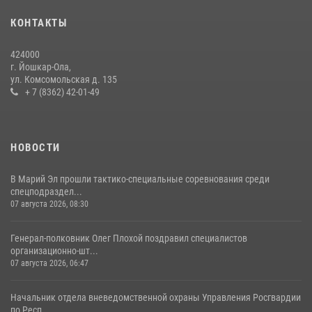
КОНТАКТЫ
Управление Росгвардии по Республике Марий Эл приняло участие в
охране общественного порядка в День семьи, любви и верности
424000
09 июля 2026, 06:04
3
г. Йошкар-Ола,
ул. Комсомольская д. 135
Управление Росгвардии по Республике Марий Эл продолжает
+ 7 (8362) 42-01-49
знакомить граждан со службой в войсках национальной гвардии
(видео)
11 июля 2026, 06:20
9
1
НОВОСТИ
В Марий Эл прошли тактико-специальные соревнования среди
спецподраздел...
07 августа 2026, 08:30
Генерал-полковник Олег Плохой поздравил специалистов
организационно-шт...
07 августа 2026, 06:47
Начальник отдела вневедомственной охраны Управления Росгвардии
по Респ...