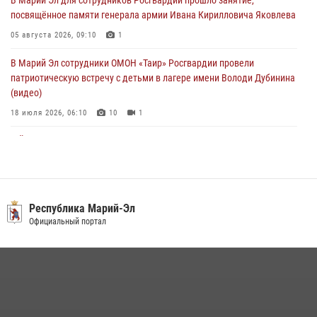
06 августа 2026, 08:00
посвящённое памяти генерала армии Ивана Кирилловича Яковлева
В Марий Эл сотрудники вневедомственной охраны Росгвардии за
05 августа 2026, 09:10
1
прошедший месяц задержали 19 нарушителей
В Марий Эл сотрудники ОМОН «Таир» Росгвардии провели
05 августа 2026, 09:44
патриотическую встречу с детьми в лагере имени Володи Дубинина
(видео)
18 июля 2026, 06:10
10
1
В Йошкар-Оле для сотрудников Росгвардии провели занятие по
антикоррупционной тематике
04 августа 2026, 06:06
2
В Марий Эл сотрудники Росгвардии присоединились к масштабной
Республика Марий-Эл
донорской акции (видео)
Официальный портал
30 июля 2026, 12:42
8
1
В Йошкар-Оле руководство и сотрудники регионального управления
Росгвардии почтили память героя, погибшего при исполнении
служебного долга
24 июля 2026, 09:30
6