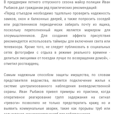
В преддверии летнего отпускного сезона майор полиции Иван
Рыбаков дал гражданам ряд практических рекомендаций:
«Перед отъездом необходимо тщательно проверить надежность
замков, окон и балконных дверей, а также попросить соседей
или родственников периодически забирать почту из ящика,
поскольку переполненный ящик является маркером для
злоумышленников. Для создания эффекта присутствия
рекомендуется использовать таймеры для включения света или
телевизора. Кроме того, не следует публиковать в социальных
сетях фотографии с отдыха в режиме реального времени -
делиться эмоциями от поездки лучше по возвращении домой», -
отметил росгвардеец.
Самым надежным способом защиты имущества, по словам
представителя ведомства, является подключение жилья к
системе централизованного наблюдения вневедомственной
охраны. Иван Рыбаков привел примеры из практики, когда
оперативное реагирование групп задержания на сигнал
«тревоги» позволяло не только предотвратить кражу, но и
выявить коммунальные аварии, такие как прорывы труб или
задымления, минимизируя ущерб для собственников.