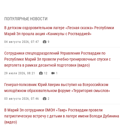
Управления Росгвардии по Республике Марий Эл приняли участие в
совещании по вопросам организации летне-осеннего сезона охоты
04 августа 2026, 06:46
ПОПУЛЯРНЫЕ НОВОСТИ
В детском оздоровительном лагере «Лесная сказка» Республики
В Йошкар-Оле для сотрудников Росгвардии провели занятие по
Марий Эл прошла акция «Каникулы с Росгвардией»
антикоррупционной тематике
04 августа 2026, 07:47
9
04 августа 2026, 06:06
2
Сотрудники спецподразделений Управления Росгвардии по
Генерал-полковник Юрий Аверин выступил на Всероссийском
Республике Марий Эл провели учебно-тренировочные спуски с
молодёжном образовательном форуме «Территория смыслов»
вертолета в рамках десантной подготовки (видео)
03 августа 2026, 07:46
2
29 июля 2026, 08:21
12
1
Росгвардейцы в Марий Эл обеспечили правопорядок в ходе
Генерал-полковник Юрий Аверин выступил на Всероссийском
празднования Дня ВДВ и проведения матчевого турнира на Кубок
молодёжном образовательном форуме «Территория смыслов»
Раимкуля Малахбекова
03 августа 2026, 07:46
2
03 августа 2026, 06:52
7
В Марий Эл сотрудники ОМОН «Таир» Росгвардии провели
Центральная войсковая комендатура Росгвардии отмечает день
патриотическую встречу с детьми в лагере имени Володи Дубинина
образования 2 августа
(видео)
02 августа 2026, 11:44