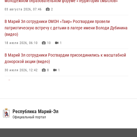
молодёжном образовательном форуме «Территория смыслов»
01 августа 2026, 11:42
03 августа 2026, 07:46
2
1 августа – День дежурной службы войск национальной гвардии
В Марий Эл сотрудники ОМОН «Таир» Росгвардии провели
Российской Федерации
патриотическую встречу с детьми в лагере имени Володи Дубинина
01 августа 2026, 06:40
(видео)
18 июля 2026, 06:10
10
1
В Марий Эл сотрудники Росгвардии присоединились к масштабной
донорской акции (видео)
30 июля 2026, 12:42
8
1
В Йошкар-Оле руководство и сотрудники регионального управления
Росгвардии почтили память героя, погибшего при исполнении
служебного долга
24 июля 2026, 09:30
6
Республика Марий-Эл
Росгвардейцы в Республике Марий Эл приняли участие в
Официальный портал
праздновании Дня семьи, любви и верности (видео)
08 июля 2026, 13:48
16
1