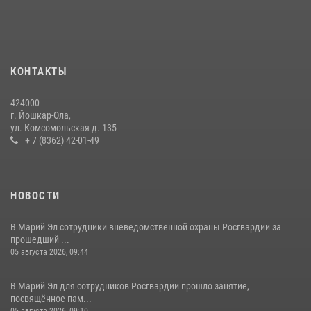
Управление Росгвардии по Республике Марий Эл приняло участие в
охране общественного порядка в День семьи, любви и верности
09 июля 2026, 06:04
3
КОНТАКТЫ
Управление Росгвардии по Республике Марий Эл продолжает
знакомить граждан со службой в войсках национальной гвардии
424000
(видео)
г. Йошкар-Ола,
11 июля 2026, 06:20
9
1
ул. Комсомольская д. 135
+ 7 (8362) 42-01-49
В Йошкар-Оле для сотрудников Росгвардии провели занятие по
антикоррупционной тематике
04 августа 2026, 06:06
2
НОВОСТИ
В Марий Эл сотрудники вневедомственной охраны Росгвардии за
прошедший ...
05 августа 2026, 09:44
В Марий Эл для сотрудников Росгвардии прошло занятие,
посвящённое пам...