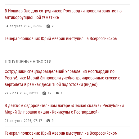
В Йошкар-Оле для сотрудников Росгвардии провели занятие по
антикоррупционной тематике
04 августа 2026, 06:06
2
Генерал-полковник Юрий Аверин выступил на Всероссийском
молодёжном образовательном форуме «Территория смыслов»
03 августа 2026, 07:46
2
ПОПУЛЯРНЫЕ НОВОСТИ
Росгвардейцы в Марий Эл обеспечили правопорядок в ходе
Сотрудники спецподразделений Управления Росгвардии по
празднования Дня ВДВ и проведения матчевого турнира на Кубок
Республике Марий Эл провели учебно-тренировочные спуски с
Раимкуля Малахбекова
вертолета в рамках десантной подготовки (видео)
03 августа 2026, 06:52
7
29 июля 2026, 08:21
12
1
Центральная войсковая комендатура Росгвардии отмечает день
В детском оздоровительном лагере «Лесная сказка» Республики
образования 2 августа
Марий Эл прошла акция «Каникулы с Росгвардией»
02 августа 2026, 11:44
04 августа 2026, 07:47
9
В Росгвардии вспоминают российских воинов, погибших в Первой
Генерал-полковник Юрий Аверин выступил на Всероссийском
мировой войне 1914-1918 годов