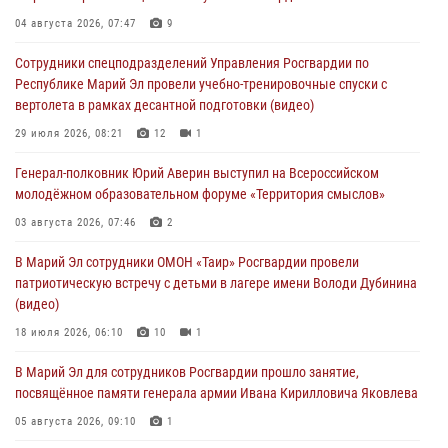
03 августа 2026, 07:46
2
04 августа 2026, 07:47
9
Росгвардейцы в Марий Эл обеспечили правопорядок в ходе
Сотрудники спецподразделений Управления Росгвардии по
празднования Дня ВДВ и проведения матчевого турнира на Кубок
Республике Марий Эл провели учебно-тренировочные спуски с
Раимкуля Малахбекова
вертолета в рамках десантной подготовки (видео)
03 августа 2026, 06:52
7
29 июля 2026, 08:21
12
1
Центральная войсковая комендатура Росгвардии отмечает день
Генерал-полковник Юрий Аверин выступил на Всероссийском
образования 2 августа
молодёжном образовательном форуме «Территория смыслов»
02 августа 2026, 11:44
03 августа 2026, 07:46
2
В Росгвардии вспоминают российских воинов, погибших в Первой
В Марий Эл сотрудники ОМОН «Таир» Росгвардии провели
мировой войне 1914-1918 годов
патриотическую встречу с детьми в лагере имени Володи Дубинина
01 августа 2026, 11:42
(видео)
18 июля 2026, 06:10
10
1
В Марий Эл для сотрудников Росгвардии прошло занятие,
посвящённое памяти генерала армии Ивана Кирилловича Яковлева
05 августа 2026, 09:10
1