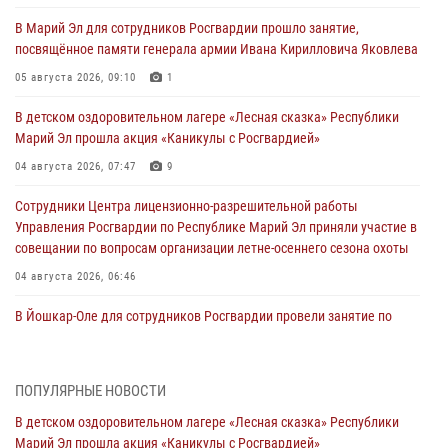
В Марий Эл для сотрудников Росгвардии прошло занятие,
посвящённое памяти генерала армии Ивана Кирилловича Яковлева
05 августа 2026, 09:10
1
В детском оздоровительном лагере «Лесная сказка» Республики
Марий Эл прошла акция «Каникулы с Росгвардией»
04 августа 2026, 07:47
9
Сотрудники Центра лицензионно-разрешительной работы
Управления Росгвардии по Республике Марий Эл приняли участие в
совещании по вопросам организации летне-осеннего сезона охоты
04 августа 2026, 06:46
В Йошкар-Оле для сотрудников Росгвардии провели занятие по
антикоррупционной тематике
04 августа 2026, 06:06
2
ПОПУЛЯРНЫЕ НОВОСТИ
Генерал-полковник Юрий Аверин выступил на Всероссийском
В детском оздоровительном лагере «Лесная сказка» Республики
молодёжном образовательном форуме «Территория смыслов»
Марий Эл прошла акция «Каникулы с Росгвардией»