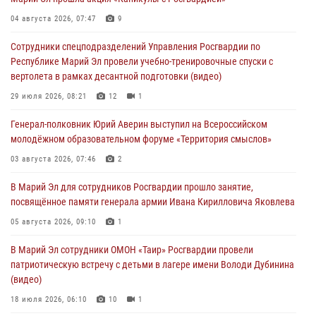
Команда «Росгвардия» принимает участие в военно-спортивном
04 августа 2026, 07:47
9
многоборье «Акпатыр» в Марий Эл
Сотрудники спецподразделений Управления Росгвардии по
07 августа 2026, 05:43
10
Республике Марий Эл провели учебно-тренировочные спуски с
вертолета в рамках десантной подготовки (видео)
Представитель вневедомственной охраны Управления Росгвардии
по Республике Марий Эл принял участие в учебно-методическом
29 июля 2026, 08:21
12
1
сборе Росгвардии в Ижевске
Генерал-полковник Юрий Аверин выступил на Всероссийском
06 августа 2026, 09:37
10
молодёжном образовательном форуме «Территория смыслов»
В Марий Эл сотрудники ЛРР Росгвардии за прошедший месяц
03 августа 2026, 07:46
2
провели более 90 проверок мест хранения гражданского оружия
В Марий Эл для сотрудников Росгвардии прошло занятие,
06 августа 2026, 08:00
посвящённое памяти генерала армии Ивана Кирилловича Яковлева
В Марий Эл сотрудники вневедомственной охраны Росгвардии за
05 августа 2026, 09:10
1
прошедший месяц задержали 19 нарушителей
В Марий Эл сотрудники ОМОН «Таир» Росгвардии провели
05 августа 2026, 09:44
патриотическую встречу с детьми в лагере имени Володи Дубинина
(видео)
18 июля 2026, 06:10
10
1