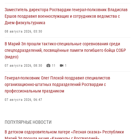
Заместитель директора Росгвардии генерал-полковник Владислав
Ершов поздравил военнослужащих и сотрудников ведомства с
Днем физкультурника
08 августа 2026, 03:30
В Марий Эл прошли тактико-специальные соревнования среди
спецподразделений, посвящённые памяти погибшего бойца СОБР
(видео)
07 августа 2026, 08:30
11
1
Генерал-полковник Олег Плохой поздравил специалистов
организационно-штатных подразделений Росгвардии с
профессиональным праздником
07 августа 2026, 06:47
Начальник отдела вневедомственной охраны Управления
Росгвардии по Республике Марий Эл принял участие во
ПОПУЛЯРНЫЕ НОВОСТИ
Всероссийском семинаре в Нижнем Новгороде (видео)
В детском оздоровительном лагере «Лесная сказка» Республики
07 августа 2026, 06:25
8
1
Марий Эл прошла акция «Каникулы с Росгвардией»