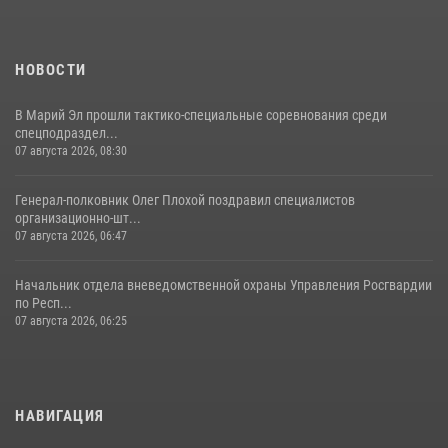
знакомить граждан со службой в войсках национальной гвардии
(видео)
11 июля 2026, 06:20
9
1
НОВОСТИ
В Марий Эл прошли тактико-специальные соревнования среди
спецподраздел...
07 августа 2026, 08:30
Генерал-полковник Олег Плохой поздравил специалистов
организационно-шт...
07 августа 2026, 06:47
Начальник отдела вневедомственной охраны Управления Росгвардии
по Респ...
07 августа 2026, 06:25
НАВИГАЦИЯ