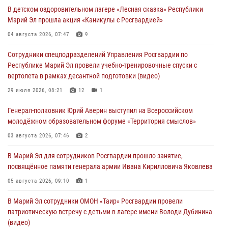
В детском оздоровительном лагере «Лесная сказка» Республики
07 августа 2026, 06:25
8
1
Марий Эл прошла акция «Каникулы с Росгвардией»
Команда «Росгвардия» принимает участие в военно-спортивном
04 августа 2026, 07:47
9
многоборье «Акпатыр» в Марий Эл
Сотрудники спецподразделений Управления Росгвардии по
07 августа 2026, 05:43
10
Республике Марий Эл провели учебно-тренировочные спуски с
вертолета в рамках десантной подготовки (видео)
Представитель вневедомственной охраны Управления Росгвардии
по Республике Марий Эл принял участие в учебно-методическом
29 июля 2026, 08:21
12
1
сборе Росгвардии в Ижевске
Генерал-полковник Юрий Аверин выступил на Всероссийском
06 августа 2026, 09:37
10
молодёжном образовательном форуме «Территория смыслов»
В Марий Эл сотрудники ЛРР Росгвардии за прошедший месяц
03 августа 2026, 07:46
2
провели более 90 проверок мест хранения гражданского оружия
В Марий Эл для сотрудников Росгвардии прошло занятие,
06 августа 2026, 08:00
посвящённое памяти генерала армии Ивана Кирилловича Яковлева
В Марий Эл сотрудники вневедомственной охраны Росгвардии за
05 августа 2026, 09:10
1
прошедший месяц задержали 19 нарушителей
В Марий Эл сотрудники ОМОН «Таир» Росгвардии провели
05 августа 2026, 09:44
патриотическую встречу с детьми в лагере имени Володи Дубинина
(видео)