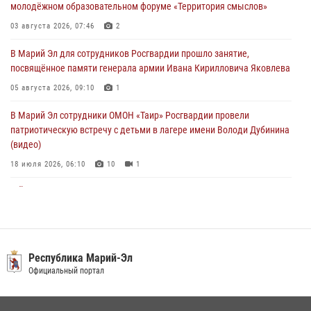
молодёжном образовательном форуме «Территория смыслов»
В детском оздоровительном лагере «Лесная сказка» Республики
Марий Эл прошла акция «Каникулы с Росгвардией»
03 августа 2026, 07:46
2
04 августа 2026, 07:47
9
В Марий Эл для сотрудников Росгвардии прошло занятие,
посвящённое памяти генерала армии Ивана Кирилловича Яковлева
Сотрудники Центра лицензионно-разрешительной работы
Управления Росгвардии по Республике Марий Эл приняли участие в
05 августа 2026, 09:10
1
совещании по вопросам организации летне-осеннего сезона охоты
В Марий Эл сотрудники ОМОН «Таир» Росгвардии провели
04 августа 2026, 06:46
патриотическую встречу с детьми в лагере имени Володи Дубинина
(видео)
18 июля 2026, 06:10
10
1
В Йошкар-Оле для сотрудников Росгвардии провели занятие по
антикоррупционной тематике
04 августа 2026, 06:06
2
В Марий Эл сотрудники Росгвардии присоединились к масштабной
Республика Марий-Эл
донорской акции (видео)
Официальный портал
30 июля 2026, 12:42
8
1