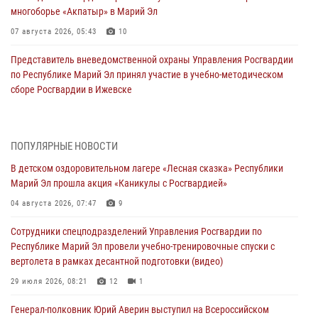
многоборье «Акпатыр» в Марий Эл
07 августа 2026, 05:43
10
Представитель вневедомственной охраны Управления Росгвардии
по Республике Марий Эл принял участие в учебно-методическом
сборе Росгвардии в Ижевске
06 августа 2026, 09:37
10
В Марий Эл сотрудники ЛРР Росгвардии за прошедший месяц
ПОПУЛЯРНЫЕ НОВОСТИ
провели более 90 проверок мест хранения гражданского оружия
В детском оздоровительном лагере «Лесная сказка» Республики
06 августа 2026, 08:00
Марий Эл прошла акция «Каникулы с Росгвардией»
В Марий Эл сотрудники вневедомственной охраны Росгвардии за
04 августа 2026, 07:47
9
прошедший месяц задержали 19 нарушителей
Сотрудники спецподразделений Управления Росгвардии по
05 августа 2026, 09:44
Республике Марий Эл провели учебно-тренировочные спуски с
вертолета в рамках десантной подготовки (видео)
В Марий Эл для сотрудников Росгвардии прошло занятие,
посвящённое памяти генерала армии Ивана Кирилловича Яковлева
29 июля 2026, 08:21
12
1
05 августа 2026, 09:10
1
Генерал-полковник Юрий Аверин выступил на Всероссийском