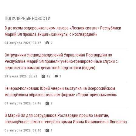
06 августа 2026, 09:37
10
В Марий Эл сотрудники ЛРР Росгвардии за прошедший месяц
ПОПУЛЯРНЫЕ НОВОСТИ
провели более 90 проверок мест хранения гражданского оружия
В детском оздоровительном лагере «Лесная сказка» Республики
06 августа 2026, 08:00
Марий Эл прошла акция «Каникулы с Росгвардией»
В Марий Эл сотрудники вневедомственной охраны Росгвардии за
04 августа 2026, 07:47
9
прошедший месяц задержали 19 нарушителей
Сотрудники спецподразделений Управления Росгвардии по
05 августа 2026, 09:44
Республике Марий Эл провели учебно-тренировочные спуски с
вертолета в рамках десантной подготовки (видео)
В Марий Эл для сотрудников Росгвардии прошло занятие,
посвящённое памяти генерала армии Ивана Кирилловича Яковлева
29 июля 2026, 08:21
12
1
05 августа 2026, 09:10
1
Генерал-полковник Юрий Аверин выступил на Всероссийском
молодёжном образовательном форуме «Территория смыслов»
В детском оздоровительном лагере «Лесная сказка» Республики
Марий Эл прошла акция «Каникулы с Росгвардией»
03 августа 2026, 07:46
2
04 августа 2026, 07:47
9
В Марий Эл для сотрудников Росгвардии прошло занятие,
посвящённое памяти генерала армии Ивана Кирилловича Яковлева
Сотрудники Центра лицензионно-разрешительной работы
Управления Росгвардии по Республике Марий Эл приняли участие в
05 августа 2026, 09:10
1
совещании по вопросам организации летне-осеннего сезона охоты