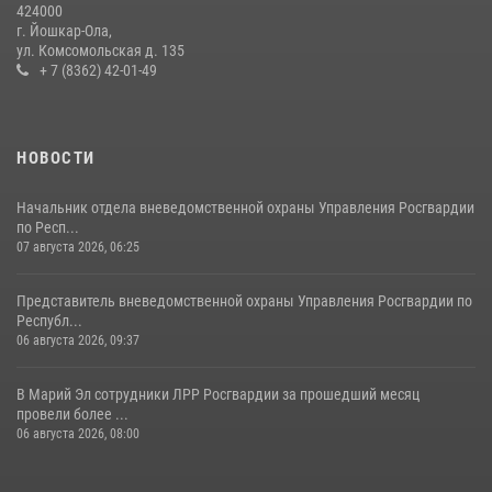
424000
08 июля 2026, 13:48
16
1
г. Йошкар-Ола,
ул. Комсомольская д. 135
Управление Росгвардии по Республике Марий Эл приняло участие в
+ 7 (8362) 42-01-49
охране общественного порядка в День семьи, любви и верности
09 июля 2026, 06:04
3
НОВОСТИ
Начальник отдела вневедомственной охраны Управления Росгвардии
по Респ...
07 августа 2026, 06:25
Представитель вневедомственной охраны Управления Росгвардии по
Республ...
06 августа 2026, 09:37
В Марий Эл сотрудники ЛРР Росгвардии за прошедший месяц
провели более ...
06 августа 2026, 08:00