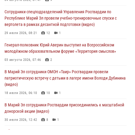
03 августа 2026, 06:52
7
Сотрудники спецподразделений Управления Росгвардии по
Центральная войсковая комендатура Росгвардии отмечает день
Республике Марий Эл провели учебно-тренировочные спуски с
образования 2 августа
вертолета в рамках десантной подготовки (видео)
02 августа 2026, 11:44
29 июля 2026, 08:21
12
1
В Росгвардии вспоминают российских воинов, погибших в Первой
Генерал-полковник Юрий Аверин выступил на Всероссийском
мировой войне 1914-1918 годов
молодёжном образовательном форуме «Территория смыслов»
01 августа 2026, 11:42
03 августа 2026, 07:46
2
1 августа – День дежурной службы войск национальной гвардии
В Марий Эл сотрудники ОМОН «Таир» Росгвардии провели
Российской Федерации
патриотическую встречу с детьми в лагере имени Володи Дубинина
01 августа 2026, 06:40
(видео)
18 июля 2026, 06:10
10
1
В Марий Эл сотрудники Росгвардии присоединились к масштабной
донорской акции (видео)
30 июля 2026, 12:42
8
1
В Йошкар-Оле руководство и сотрудники регионального управления