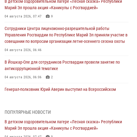
В детском оздоровительном лагере «Лесная сказка» Республики
Марий Эл прошла акция «Каникулы с Росгвардией»
04 августа 2026, 07:47
9
Сотрудники Центра лицензионно-разрешительной работы
Управления Росгвардии по Республике Марий Эл приняли участие в
совещании по вопросам организации летне-осеннего сезона охоты
04 августа 2026, 06:46
В Йошкар-Оле для сотрудников Росгвардии провели занятие по
антикоррупционной тематике
04 августа 2026, 06:06
2
Генерал-полковник Юрий Аверин выступил на Всероссийском
молодёжном образовательном форуме «Территория смыслов»
03 августа 2026, 07:46
2
ПОПУЛЯРНЫЕ НОВОСТИ
Росгвардейцы в Марий Эл обеспечили правопорядок в ходе
В детском оздоровительном лагере «Лесная сказка» Республики
празднования Дня ВДВ и проведения матчевого турнира на Кубок
Марий Эл прошла акция «Каникулы с Росгвардией»
Раимкуля Малахбекова
04 августа 2026, 07:47
9