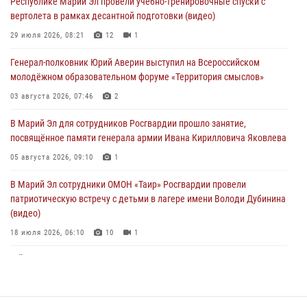
Республике Марий Эл провели учебно-тренировочные спуски с
вертолета в рамках десантной подготовки (видео)
Представитель вневедомственной охраны Управления Росгвардии
по Республике Марий Эл принял участие в учебно-методическом
29 июля 2026, 08:21
12
1
сборе Росгвардии в Ижевске
Генерал-полковник Юрий Аверин выступил на Всероссийском
06 августа 2026, 09:37
10
молодёжном образовательном форуме «Территория смыслов»
В Марий Эл сотрудники ЛРР Росгвардии за прошедший месяц
03 августа 2026, 07:46
2
провели более 90 проверок мест хранения гражданского оружия
В Марий Эл для сотрудников Росгвардии прошло занятие,
06 августа 2026, 08:00
посвящённое памяти генерала армии Ивана Кирилловича Яковлева
В Марий Эл сотрудники вневедомственной охраны Росгвардии за
05 августа 2026, 09:10
1
прошедший месяц задержали 19 нарушителей
В Марий Эл сотрудники ОМОН «Таир» Росгвардии провели
05 августа 2026, 09:44
патриотическую встречу с детьми в лагере имени Володи Дубинина
(видео)
18 июля 2026, 06:10
10
1
В Йошкар-Оле для сотрудников Росгвардии провели занятие по
антикоррупционной тематике
04 августа 2026, 06:06
2