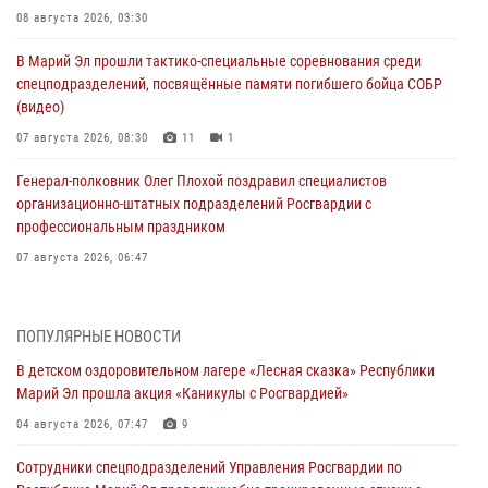
08 августа 2026, 03:30
В Марий Эл прошли тактико-специальные соревнования среди
спецподразделений, посвящённые памяти погибшего бойца СОБР
(видео)
07 августа 2026, 08:30
11
1
Генерал-полковник Олег Плохой поздравил специалистов
организационно-штатных подразделений Росгвардии с
профессиональным праздником
07 августа 2026, 06:47
Начальник отдела вневедомственной охраны Управления
Росгвардии по Республике Марий Эл принял участие во
ПОПУЛЯРНЫЕ НОВОСТИ
Всероссийском семинаре в Нижнем Новгороде (видео)
В детском оздоровительном лагере «Лесная сказка» Республики
07 августа 2026, 06:25
8
1
Марий Эл прошла акция «Каникулы с Росгвардией»
Команда «Росгвардия» принимает участие в военно-спортивном
04 августа 2026, 07:47
9
многоборье «Акпатыр» в Марий Эл
Сотрудники спецподразделений Управления Росгвардии по
07 августа 2026, 05:43
10