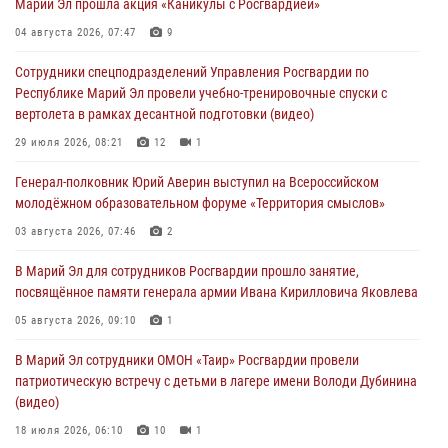
Марий Эл прошла акция «Каникулы с Росгвардией»
Команда «Росгвардия» принимает участие в военно-спортивном
04 августа 2026, 07:47
9
многоборье «Акпатыр» в Марий Эл
Сотрудники спецподразделений Управления Росгвардии по
07 августа 2026, 05:43
10
Республике Марий Эл провели учебно-тренировочные спуски с
вертолета в рамках десантной подготовки (видео)
Представитель вневедомственной охраны Управления Росгвардии
по Республике Марий Эл принял участие в учебно-методическом
29 июля 2026, 08:21
12
1
сборе Росгвардии в Ижевске
Генерал-полковник Юрий Аверин выступил на Всероссийском
06 августа 2026, 09:37
10
молодёжном образовательном форуме «Территория смыслов»
В Марий Эл сотрудники ЛРР Росгвардии за прошедший месяц
03 августа 2026, 07:46
2
провели более 90 проверок мест хранения гражданского оружия
В Марий Эл для сотрудников Росгвардии прошло занятие,
06 августа 2026, 08:00
посвящённое памяти генерала армии Ивана Кирилловича Яковлева
В Марий Эл сотрудники вневедомственной охраны Росгвардии за
05 августа 2026, 09:10
1
прошедший месяц задержали 19 нарушителей
В Марий Эл сотрудники ОМОН «Таир» Росгвардии провели
05 августа 2026, 09:44
патриотическую встречу с детьми в лагере имени Володи Дубинина
(видео)
18 июля 2026, 06:10
10
1