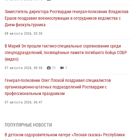
Заместитель директора Росгвардии генерал-полковник Владислав
Ершов поздравил военнослужащих и сотрудников ведомства с
Днем физкультурника
08 августа 2026, 03:30
В Марий Эл прошли тактико-специальные соревнования среди
спецподразделений, посвящённые памяти погибшего бойца СОБР
(видео)
07 августа 2026, 08:30
11
1
Генерал-полковник Олег Плохой поздравил специалистов
организационно-штатных подразделений Росгвардии с
профессиональным праздником
07 августа 2026, 06:47
Начальник отдела вневедомственной охраны Управления
Росгвардии по Республике Марий Эл принял участие во
ПОПУЛЯРНЫЕ НОВОСТИ
Всероссийском семинаре в Нижнем Новгороде (видео)
В детском оздоровительном лагере «Лесная сказка» Республики
07 августа 2026, 06:25
8
1