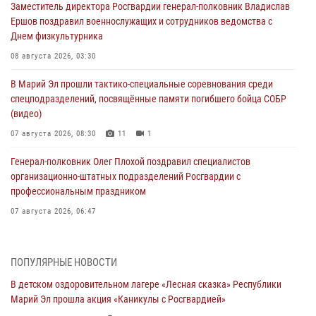
Заместитель директора Росгвардии генерал-полковник Владислав
Ершов поздравил военнослужащих и сотрудников ведомства с
Днем физкультурника
08 августа 2026, 03:30
В Марий Эл прошли тактико-специальные соревнования среди
спецподразделений, посвящённые памяти погибшего бойца СОБР
(видео)
07 августа 2026, 08:30
11
1
Генерал-полковник Олег Плохой поздравил специалистов
организационно-штатных подразделений Росгвардии с
профессиональным праздником
07 августа 2026, 06:47
Начальник отдела вневедомственной охраны Управления
Росгвардии по Республике Марий Эл принял участие во
ПОПУЛЯРНЫЕ НОВОСТИ
Всероссийском семинаре в Нижнем Новгороде (видео)
В детском оздоровительном лагере «Лесная сказка» Республики
07 августа 2026, 06:25
8
1
Марий Эл прошла акция «Каникулы с Росгвардией»