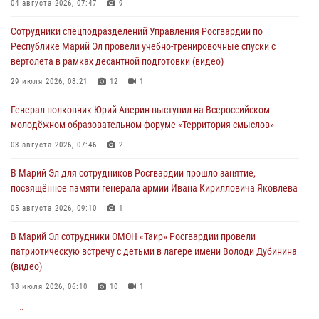
Команда «Росгвардия» принимает участие в военно-спортивном
04 августа 2026, 07:47
9
многоборье «Акпатыр» в Марий Эл
Сотрудники спецподразделений Управления Росгвардии по
07 августа 2026, 05:43
10
Республике Марий Эл провели учебно-тренировочные спуски с
вертолета в рамках десантной подготовки (видео)
Представитель вневедомственной охраны Управления Росгвардии
по Республике Марий Эл принял участие в учебно-методическом
29 июля 2026, 08:21
12
1
сборе Росгвардии в Ижевске
Генерал-полковник Юрий Аверин выступил на Всероссийском
06 августа 2026, 09:37
10
молодёжном образовательном форуме «Территория смыслов»
В Марий Эл сотрудники ЛРР Росгвардии за прошедший месяц
03 августа 2026, 07:46
2
провели более 90 проверок мест хранения гражданского оружия
В Марий Эл для сотрудников Росгвардии прошло занятие,
06 августа 2026, 08:00
посвящённое памяти генерала армии Ивана Кирилловича Яковлева
В Марий Эл сотрудники вневедомственной охраны Росгвардии за
05 августа 2026, 09:10
1
прошедший месяц задержали 19 нарушителей
В Марий Эл сотрудники ОМОН «Таир» Росгвардии провели
05 августа 2026, 09:44
патриотическую встречу с детьми в лагере имени Володи Дубинина
(видео)
18 июля 2026, 06:10
10
1
В Йошкар-Оле для сотрудников Росгвардии провели занятие по