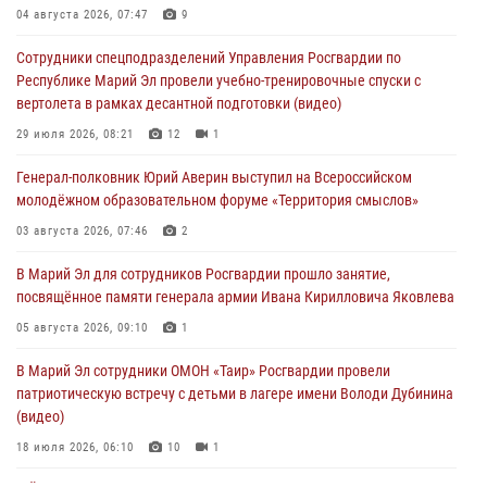
Команда «Росгвардия» принимает участие в военно-спортивном
04 августа 2026, 07:47
9
многоборье «Акпатыр» в Марий Эл
Сотрудники спецподразделений Управления Росгвардии по
07 августа 2026, 05:43
10
Республике Марий Эл провели учебно-тренировочные спуски с
вертолета в рамках десантной подготовки (видео)
Представитель вневедомственной охраны Управления Росгвардии
по Республике Марий Эл принял участие в учебно-методическом
29 июля 2026, 08:21
12
1
сборе Росгвардии в Ижевске
Генерал-полковник Юрий Аверин выступил на Всероссийском
06 августа 2026, 09:37
10
молодёжном образовательном форуме «Территория смыслов»
В Марий Эл сотрудники ЛРР Росгвардии за прошедший месяц
03 августа 2026, 07:46
2
провели более 90 проверок мест хранения гражданского оружия
В Марий Эл для сотрудников Росгвардии прошло занятие,
06 августа 2026, 08:00
посвящённое памяти генерала армии Ивана Кирилловича Яковлева
В Марий Эл сотрудники вневедомственной охраны Росгвардии за
05 августа 2026, 09:10
1
прошедший месяц задержали 19 нарушителей
В Марий Эл сотрудники ОМОН «Таир» Росгвардии провели
05 августа 2026, 09:44
патриотическую встречу с детьми в лагере имени Володи Дубинина
(видео)
18 июля 2026, 06:10
10
1