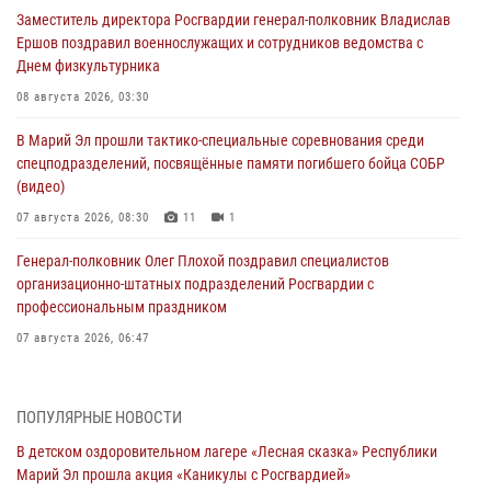
Заместитель директора Росгвардии генерал-полковник Владислав
Ершов поздравил военнослужащих и сотрудников ведомства с
Днем физкультурника
08 августа 2026, 03:30
В Марий Эл прошли тактико-специальные соревнования среди
спецподразделений, посвящённые памяти погибшего бойца СОБР
(видео)
07 августа 2026, 08:30
11
1
Генерал-полковник Олег Плохой поздравил специалистов
организационно-штатных подразделений Росгвардии с
профессиональным праздником
07 августа 2026, 06:47
Начальник отдела вневедомственной охраны Управления
Росгвардии по Республике Марий Эл принял участие во
ПОПУЛЯРНЫЕ НОВОСТИ
Всероссийском семинаре в Нижнем Новгороде (видео)
В детском оздоровительном лагере «Лесная сказка» Республики
07 августа 2026, 06:25
8
1
Марий Эл прошла акция «Каникулы с Росгвардией»