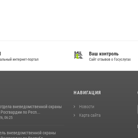
И
Ваш контроль
альный интернет-портал
Сайт отзывов о Госуслугах
И
НАВИГАЦИЯ
отдела вневедомственной охраны
Новости
Росгвардии по Респ...
Карта сайта
26, 06:25
ель вневедомственной охраны