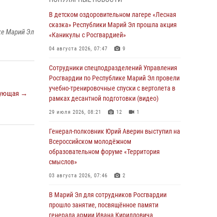
Представитель вневедомственной охраны
Управления Росгвардии по Республике
В детском оздоровительном лагере «Лесная
Марий Эл принял участие в учебно-
сказка» Республики Марий Эл прошла акция
ке Марий Эл
методическом сборе Росгвардии в Ижевске
«Каникулы с Росгвардией»
06 августа 2026, 09:37
10
04 августа 2026, 07:47
9
В Марий Эл сотрудники ЛРР Росгвардии за
Сотрудники спецподразделений Управления
прошедший месяц провели более 90
Росгвардии по Республике Марий Эл провели
проверок мест хранения гражданского
учебно-тренировочные спуски с вертолета в
ующая →
оружия
рамках десантной подготовки (видео)
06 августа 2026, 08:00
29 июля 2026, 08:21
12
1
В Марий Эл сотрудники вневедомственной
Генерал-полковник Юрий Аверин выступил на
охраны Росгвардии за прошедший месяц
Всероссийском молодёжном
задержали 19 нарушителей
образовательном форуме «Территория
смыслов»
05 августа 2026, 09:44
03 августа 2026, 07:46
2
В Марий Эл для сотрудников Росгвардии
прошло занятие, посвящённое памяти
В Марий Эл для сотрудников Росгвардии
генерала армии Ивана Кирилловича
прошло занятие, посвящённое памяти
Яковлева
генерала армии Ивана Кирилловича