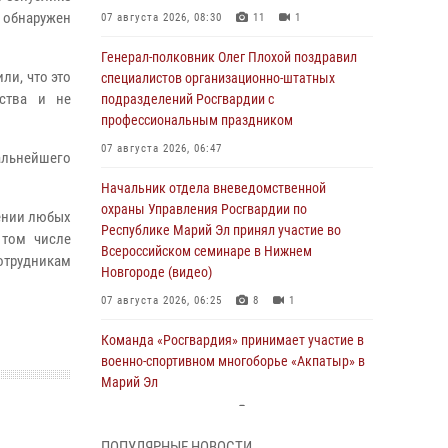
 обнаружен
07 августа 2026, 08:30
11
1
Генерал-полковник Олег Плохой поздравил
ли, что это
специалистов организационно-штатных
ства и не
подразделений Росгвардии с
профессиональным праздником
07 августа 2026, 06:47
льнейшего
Начальник отдела вневедомственной
охраны Управления Росгвардии по
жении любых
Республике Марий Эл принял участие во
 том числе
Всероссийском семинаре в Нижнем
отрудникам
Новгороде (видео)
07 августа 2026, 06:25
8
1
Команда «Росгвардия» принимает участие в
военно-спортивном многоборье «Акпатыр» в
Марий Эл
07 августа 2026, 05:43
10
ПОПУЛЯРНЫЕ НОВОСТИ