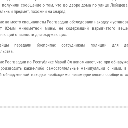
 получили сообщение о том, что во дворе дома по улице Лебедева
ельный предмет, похожий на снаряд.
е на место специалисты Росгвардии обследовали находку и установи
от 82-мм минометной мины, не содержащий взрывчатого веще
ляющий опасности для окружающих.
дейцы передали боеприпас сотрудникам полиции для да
ельства.
ие Росгвардии по Республике Марий Эл напоминает, что при обнару
производить какие-либо самостоятельные манипуляции с ними, в
 Об обнаруженной находке необходимо незамедлительно сообщить с