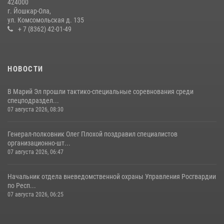
424000
09 июля 2026, 06:04
3
г. Йошкар-Ола,
ул. Комсомольская д. 135
Управление Росгвардии по Республике Марий Эл продолжает
+ 7 (8362) 42-01-49
знакомить граждан со службой в войсках национальной гвардии
(видео)
11 июля 2026, 06:20
9
1
НОВОСТИ
В Марий Эл прошли тактико-специальные соревнования среди
спецподраздел...
07 августа 2026, 08:30
Генерал-полковник Олег Плохой поздравил специалистов
организационно-шт...
07 августа 2026, 06:47
Начальник отдела вневедомственной охраны Управления Росгвардии
по Респ...
07 августа 2026, 06:25