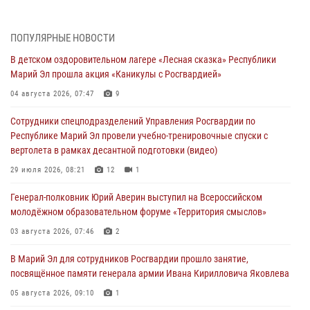
Начальник отдела вневедомственной охраны Управления
Росгвардии по Республике Марий Эл принял участие во
ПОПУЛЯРНЫЕ НОВОСТИ
Всероссийском семинаре в Нижнем Новгороде (видео)
В детском оздоровительном лагере «Лесная сказка» Республики
07 августа 2026, 06:25
8
1
Марий Эл прошла акция «Каникулы с Росгвардией»
Команда «Росгвардия» принимает участие в военно-спортивном
04 августа 2026, 07:47
9
многоборье «Акпатыр» в Марий Эл
Сотрудники спецподразделений Управления Росгвардии по
07 августа 2026, 05:43
10
Республике Марий Эл провели учебно-тренировочные спуски с
вертолета в рамках десантной подготовки (видео)
Представитель вневедомственной охраны Управления Росгвардии
по Республике Марий Эл принял участие в учебно-методическом
29 июля 2026, 08:21
12
1
сборе Росгвардии в Ижевске
Генерал-полковник Юрий Аверин выступил на Всероссийском
06 августа 2026, 09:37
10
молодёжном образовательном форуме «Территория смыслов»
В Марий Эл сотрудники ЛРР Росгвардии за прошедший месяц
03 августа 2026, 07:46
2
провели более 90 проверок мест хранения гражданского оружия
В Марий Эл для сотрудников Росгвардии прошло занятие,
06 августа 2026, 08:00
посвящённое памяти генерала армии Ивана Кирилловича Яковлева
В Марий Эл сотрудники вневедомственной охраны Росгвардии за
05 августа 2026, 09:10
1
прошедший месяц задержали 19 нарушителей