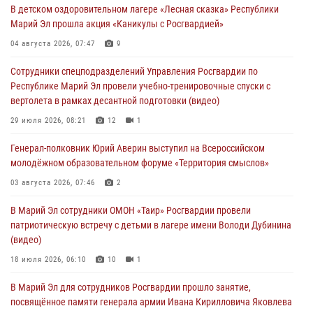
В детском оздоровительном лагере «Лесная сказка» Республики
В Йошкар-Оле для сотрудников Росгвардии провели занятие по
Марий Эл прошла акция «Каникулы с Росгвардией»
антикоррупционной тематике
04 августа 2026, 07:47
9
04 августа 2026, 06:06
2
Сотрудники спецподразделений Управления Росгвардии по
Генерал-полковник Юрий Аверин выступил на Всероссийском
Республике Марий Эл провели учебно-тренировочные спуски с
молодёжном образовательном форуме «Территория смыслов»
вертолета в рамках десантной подготовки (видео)
03 августа 2026, 07:46
2
29 июля 2026, 08:21
12
1
Росгвардейцы в Марий Эл обеспечили правопорядок в ходе
Генерал-полковник Юрий Аверин выступил на Всероссийском
празднования Дня ВДВ и проведения матчевого турнира на Кубок
молодёжном образовательном форуме «Территория смыслов»
Раимкуля Малахбекова
03 августа 2026, 07:46
2
03 августа 2026, 06:52
7
В Марий Эл сотрудники ОМОН «Таир» Росгвардии провели
Центральная войсковая комендатура Росгвардии отмечает день
патриотическую встречу с детьми в лагере имени Володи Дубинина
образования 2 августа
(видео)
02 августа 2026, 11:44
18 июля 2026, 06:10
10
1
В Марий Эл для сотрудников Росгвардии прошло занятие,
посвящённое памяти генерала армии Ивана Кирилловича Яковлева