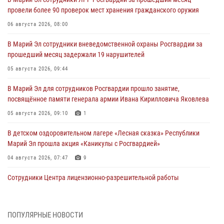
провели более 90 проверок мест хранения гражданского оружия
06 августа 2026, 08:00
В Марий Эл сотрудники вневедомственной охраны Росгвардии за
прошедший месяц задержали 19 нарушителей
05 августа 2026, 09:44
В Марий Эл для сотрудников Росгвардии прошло занятие,
посвящённое памяти генерала армии Ивана Кирилловича Яковлева
05 августа 2026, 09:10
1
В детском оздоровительном лагере «Лесная сказка» Республики
Марий Эл прошла акция «Каникулы с Росгвардией»
04 августа 2026, 07:47
9
Сотрудники Центра лицензионно-разрешительной работы
Управления Росгвардии по Республике Марий Эл приняли участие в
совещании по вопросам организации летне-осеннего сезона охоты
04 августа 2026, 06:46
ПОПУЛЯРНЫЕ НОВОСТИ