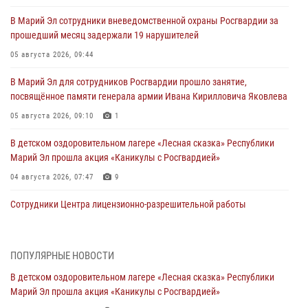
В Марий Эл сотрудники вневедомственной охраны Росгвардии за
прошедший месяц задержали 19 нарушителей
05 августа 2026, 09:44
В Марий Эл для сотрудников Росгвардии прошло занятие,
посвящённое памяти генерала армии Ивана Кирилловича Яковлева
05 августа 2026, 09:10
1
В детском оздоровительном лагере «Лесная сказка» Республики
Марий Эл прошла акция «Каникулы с Росгвардией»
04 августа 2026, 07:47
9
Сотрудники Центра лицензионно-разрешительной работы
Управления Росгвардии по Республике Марий Эл приняли участие в
совещании по вопросам организации летне-осеннего сезона охоты
04 августа 2026, 06:46
ПОПУЛЯРНЫЕ НОВОСТИ
В детском оздоровительном лагере «Лесная сказка» Республики
В Йошкар-Оле для сотрудников Росгвардии провели занятие по
Марий Эл прошла акция «Каникулы с Росгвардией»
антикоррупционной тематике