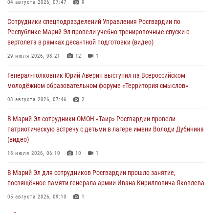
04 августа 2026, 07:47
9
04 августа 2026, 06:06
2
Сотрудники спецподразделений Управления Росгвардии по
Генерал-полковник Юрий Аверин выступил на Всероссийском
Республике Марий Эл провели учебно-тренировочные спуски с
молодёжном образовательном форуме «Территория смыслов»
вертолета в рамках десантной подготовки (видео)
03 августа 2026, 07:46
2
29 июля 2026, 08:21
12
1
Росгвардейцы в Марий Эл обеспечили правопорядок в ходе
Генерал-полковник Юрий Аверин выступил на Всероссийском
празднования Дня ВДВ и проведения матчевого турнира на Кубок
молодёжном образовательном форуме «Территория смыслов»
Раимкуля Малахбекова
03 августа 2026, 07:46
2
03 августа 2026, 06:52
7
В Марий Эл сотрудники ОМОН «Таир» Росгвардии провели
Центральная войсковая комендатура Росгвардии отмечает день
патриотическую встречу с детьми в лагере имени Володи Дубинина
образования 2 августа
(видео)
02 августа 2026, 11:44
18 июля 2026, 06:10
10
1
В Марий Эл для сотрудников Росгвардии прошло занятие,
посвящённое памяти генерала армии Ивана Кирилловича Яковлева
05 августа 2026, 09:10
1
В Йошкар-Оле для сотрудников Росгвардии провели занятие по