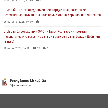
03 августа 2026, 07:46
2
провели более 90 проверок мест хранения гражданского оружия
В Марий Эл для сотрудников Росгвардии прошло занятие,
06 августа 2026, 08:00
посвящённое памяти генерала армии Ивана Кирилловича Яковлева
В Марий Эл сотрудники вневедомственной охраны Росгвардии за
05 августа 2026, 09:10
1
прошедший месяц задержали 19 нарушителей
В Марий Эл сотрудники ОМОН «Таир» Росгвардии провели
05 августа 2026, 09:44
патриотическую встречу с детьми в лагере имени Володи Дубинина
(видео)
18 июля 2026, 06:10
10
1
В Йошкар-Оле для сотрудников Росгвардии провели занятие по
антикоррупционной тематике
04 августа 2026, 06:06
2
В Марий Эл сотрудники Росгвардии присоединились к масштабной
Республика Марий-Эл
донорской акции (видео)
Официальный портал
30 июля 2026, 12:42
8
1
В Йошкар-Оле руководство и сотрудники регионального управления
Росгвардии почтили память героя, погибшего при исполнении