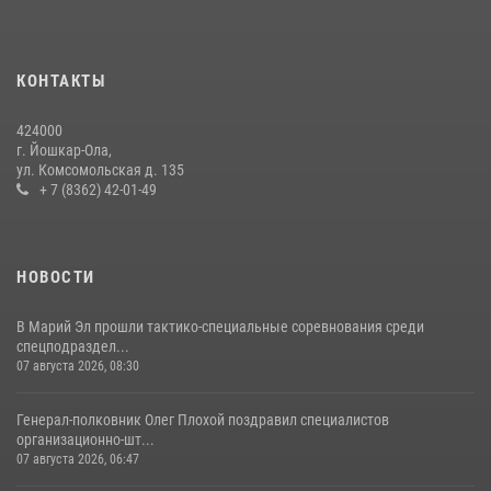
служебного долга
24 июля 2026, 09:30
6
КОНТАКТЫ
Управление Росгвардии по Республике Марий Эл приняло участие в
охране общественного порядка в День семьи, любви и верности
424000
09 июля 2026, 06:04
3
г. Йошкар-Ола,
ул. Комсомольская д. 135
Управление Росгвардии по Республике Марий Эл продолжает
+ 7 (8362) 42-01-49
знакомить граждан со службой в войсках национальной гвардии
(видео)
11 июля 2026, 06:20
9
1
НОВОСТИ
В Марий Эл прошли тактико-специальные соревнования среди
спецподраздел...
07 августа 2026, 08:30
Генерал-полковник Олег Плохой поздравил специалистов
организационно-шт...
07 августа 2026, 06:47