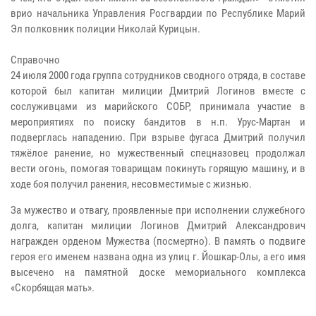
врио начальника Управления Росгвардии по Республике Марий
Эл полковник полиции Николай Курицын.
Справочно
24 июля 2000 года группа сотрудников сводного отряда, в составе
которой был капитан милиции Дмитрий Логинов вместе с
сослуживцами из марийского СОБР, принимала участие в
мероприятиях по поиску бандитов в н.п. Урус-Мартан и
подверглась нападению. При взрыве фугаса Дмитрий получил
тяжёлое ранение, но мужественный спецназовец продолжал
вести огонь, помогая товарищам покинуть горящую машину, и в
ходе боя получил ранения, несовместимые с жизнью.
За мужество и отвагу, проявленные при исполнении служебного
долга, капитан милиции Логинов Дмитрий Александрович
награжден орденом Мужества (посмертно). В память о подвиге
героя его именем названа одна из улиц г. Йошкар-Олы, а его имя
высечено на памятной доске мемориального комплекса
«Скорбящая мать».