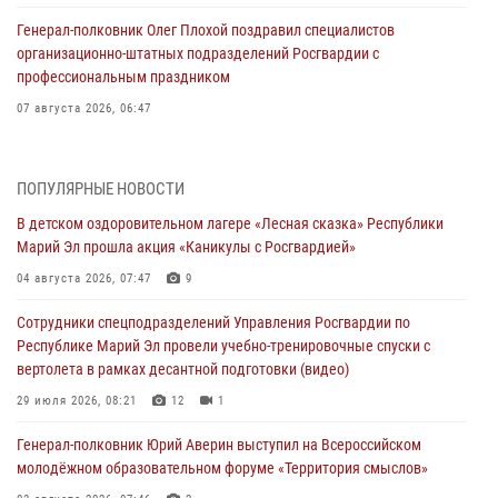
Генерал-полковник Олег Плохой поздравил специалистов
организационно-штатных подразделений Росгвардии с
профессиональным праздником
07 августа 2026, 06:47
Начальник отдела вневедомственной охраны Управления
Росгвардии по Республике Марий Эл принял участие во
ПОПУЛЯРНЫЕ НОВОСТИ
Всероссийском семинаре в Нижнем Новгороде (видео)
В детском оздоровительном лагере «Лесная сказка» Республики
07 августа 2026, 06:25
8
1
Марий Эл прошла акция «Каникулы с Росгвардией»
Команда «Росгвардия» принимает участие в военно-спортивном
04 августа 2026, 07:47
9
многоборье «Акпатыр» в Марий Эл
Сотрудники спецподразделений Управления Росгвардии по
07 августа 2026, 05:43
10
Республике Марий Эл провели учебно-тренировочные спуски с
вертолета в рамках десантной подготовки (видео)
Представитель вневедомственной охраны Управления Росгвардии
по Республике Марий Эл принял участие в учебно-методическом
29 июля 2026, 08:21
12
1
сборе Росгвардии в Ижевске
Генерал-полковник Юрий Аверин выступил на Всероссийском
06 августа 2026, 09:37
10
молодёжном образовательном форуме «Территория смыслов»
В Марий Эл сотрудники ЛРР Росгвардии за прошедший месяц