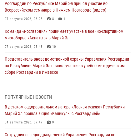
Росгвардии по Республике Марий Эл принял участие во
Всероссийском семинаре в Нижнем Новгороде (видео)
07 августа 2026, 06:25
8
1
Команда «Росгвардия» принимает участие в военно-спортивном
многоборье «Акпатыр» в Марий Эл
07 августа 2026, 05:43
10
Представитель вневедомственной охраны Управления Росгвардии
по Республике Марий Эл принял участие в учебно-методическом
сборе Росгвардии в Ижевске
06 августа 2026, 09:37
10
В Марий Эл сотрудники ЛРР Росгвардии за прошедший месяц
ПОПУЛЯРНЫЕ НОВОСТИ
провели более 90 проверок мест хранения гражданского оружия
В детском оздоровительном лагере «Лесная сказка» Республики
06 августа 2026, 08:00
Марий Эл прошла акция «Каникулы с Росгвардией»
В Марий Эл сотрудники вневедомственной охраны Росгвардии за
04 августа 2026, 07:47
9
прошедший месяц задержали 19 нарушителей
Сотрудники спецподразделений Управления Росгвардии по
05 августа 2026, 09:44