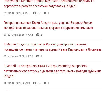
Республике Марий Эл провели учебно-тренировочные спуски с
вертолета в рамках десантной подготовки (видео)
В Марий Эл для сотрудников Росгвардии прошло занятие,
посвящённое памяти генерала армии Ивана Кирилловича Яковлева
29 июля 2026, 08:21
12
1
05 августа 2026, 09:10
1
Генерал-полковник Юрий Аверин выступил на Всероссийском
молодёжном образовательном форуме «Территория смыслов»
В детском оздоровительном лагере «Лесная сказка» Республики
Марий Эл прошла акция «Каникулы с Росгвардией»
03 августа 2026, 07:46
2
04 августа 2026, 07:47
9
В Марий Эл для сотрудников Росгвардии прошло занятие,
посвящённое памяти генерала армии Ивана Кирилловича Яковлева
Сотрудники Центра лицензионно-разрешительной работы
Управления Росгвардии по Республике Марий Эл приняли участие в
05 августа 2026, 09:10
1
совещании по вопросам организации летне-осеннего сезона охоты
В Марий Эл сотрудники ОМОН «Таир» Росгвардии провели
04 августа 2026, 06:46
патриотическую встречу с детьми в лагере имени Володи Дубинина
(видео)
18 июля 2026, 06:10
10
1
В Йошкар-Оле для сотрудников Росгвардии провели занятие по
антикоррупционной тематике
04 августа 2026, 06:06
2