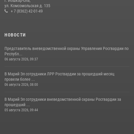
г. Йошкар-Ола,
ул. Комсомольская д. 135
Управление Росгвардии по Республике Марий Эл приняло участие в
+ 7 (8362) 42-01-49
охране общественного порядка в День семьи, любви и верности
09 июля 2026, 06:04
3
НОВОСТИ
Представитель вневедомственной охраны Управления Росгвардии по
Республ...
06 августа 2026, 09:37
В Марий Эл сотрудники ЛРР Росгвардии за прошедший месяц
провели более ...
06 августа 2026, 08:00
В Марий Эл сотрудники вневедомственной охраны Росгвардии за
прошедший ...
05 августа 2026, 09:44