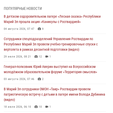
совещании по вопросам организации летне-осеннего сезона охоты
04 августа 2026, 06:46
ПОПУЛЯРНЫЕ НОВОСТИ
В детском оздоровительном лагере «Лесная сказка» Республики
В Йошкар-Оле для сотрудников Росгвардии провели занятие по
Марий Эл прошла акция «Каникулы с Росгвардией»
антикоррупционной тематике
04 августа 2026, 07:47
9
04 августа 2026, 06:06
2
Сотрудники спецподразделений Управления Росгвардии по
Генерал-полковник Юрий Аверин выступил на Всероссийском
Республике Марий Эл провели учебно-тренировочные спуски с
молодёжном образовательном форуме «Территория смыслов»
вертолета в рамках десантной подготовки (видео)
03 августа 2026, 07:46
2
29 июля 2026, 08:21
12
1
Росгвардейцы в Марий Эл обеспечили правопорядок в ходе
Генерал-полковник Юрий Аверин выступил на Всероссийском
празднования Дня ВДВ и проведения матчевого турнира на Кубок
молодёжном образовательном форуме «Территория смыслов»
Раимкуля Малахбекова
03 августа 2026, 07:46
2
03 августа 2026, 06:52
7
В Марий Эл сотрудники ОМОН «Таир» Росгвардии провели
Центральная войсковая комендатура Росгвардии отмечает день
патриотическую встречу с детьми в лагере имени Володи Дубинина
образования 2 августа
(видео)
02 августа 2026, 11:44
18 июля 2026, 06:10
10
1