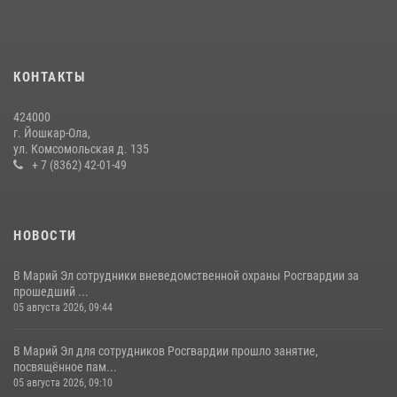
Управление Росгвардии по Республике Марий Эл приняло участие в
охране общественного порядка в День семьи, любви и верности
09 июля 2026, 06:04
3
КОНТАКТЫ
В Йошкар-Оле для сотрудников Росгвардии провели занятие по
антикоррупционной тематике
424000
04 августа 2026, 06:06
2
г. Йошкар-Ола,
ул. Комсомольская д. 135
Управление Росгвардии по Республике Марий Эл продолжает
+ 7 (8362) 42-01-49
знакомить граждан со службой в войсках национальной гвардии
(видео)
11 июля 2026, 06:20
9
1
НОВОСТИ
В Марий Эл сотрудники вневедомственной охраны Росгвардии за
прошедший ...
05 августа 2026, 09:44
В Марий Эл для сотрудников Росгвардии прошло занятие,
посвящённое пам...
05 августа 2026, 09:10