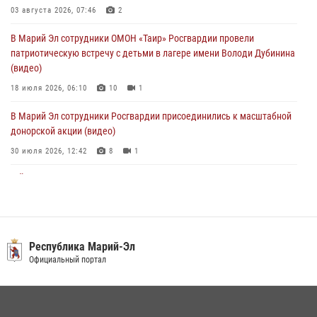
03 августа 2026, 07:46
2
1 августа – День дежурной службы войск национальной гвардии
В Марий Эл сотрудники ОМОН «Таир» Росгвардии провели
Российской Федерации
патриотическую встречу с детьми в лагере имени Володи Дубинина
01 августа 2026, 06:40
(видео)
18 июля 2026, 06:10
10
1
В Марий Эл сотрудники Росгвардии присоединились к масштабной
донорской акции (видео)
30 июля 2026, 12:42
8
1
В Йошкар-Оле руководство и сотрудники регионального управления
Росгвардии почтили память героя, погибшего при исполнении
служебного долга
24 июля 2026, 09:30
6
Республика Марий-Эл
Росгвардейцы в Республике Марий Эл приняли участие в
Официальный портал
праздновании Дня семьи, любви и верности (видео)
08 июля 2026, 13:48
16
1