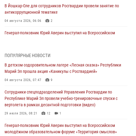
В Йошкар-Оле для сотрудников Росгвардии провели занятие по
антикоррупционной тематике
04 августа 2026, 06:06
2
Генерал-полковник Юрий Аверин выступил на Всероссийском
молодёжном образовательном форуме «Территория смыслов»
03 августа 2026, 07:46
2
ПОПУЛЯРНЫЕ НОВОСТИ
Росгвардейцы в Марий Эл обеспечили правопорядок в ходе
В детском оздоровительном лагере «Лесная сказка» Республики
празднования Дня ВДВ и проведения матчевого турнира на Кубок
Марий Эл прошла акция «Каникулы с Росгвардией»
Раимкуля Малахбекова
04 августа 2026, 07:47
9
03 августа 2026, 06:52
7
Сотрудники спецподразделений Управления Росгвардии по
Центральная войсковая комендатура Росгвардии отмечает день
Республике Марий Эл провели учебно-тренировочные спуски с
образования 2 августа
вертолета в рамках десантной подготовки (видео)
02 августа 2026, 11:44
29 июля 2026, 08:21
12
1
В Росгвардии вспоминают российских воинов, погибших в Первой
Генерал-полковник Юрий Аверин выступил на Всероссийском
мировой войне 1914-1918 годов
молодёжном образовательном форуме «Территория смыслов»
01 августа 2026, 11:42