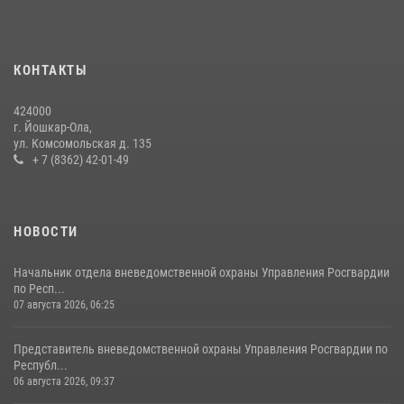
служебного долга
24 июля 2026, 09:30
6
КОНТАКТЫ
Росгвардейцы в Республике Марий Эл приняли участие в
праздновании Дня семьи, любви и верности (видео)
424000
08 июля 2026, 13:48
16
1
г. Йошкар-Ола,
ул. Комсомольская д. 135
Управление Росгвардии по Республике Марий Эл приняло участие в
+ 7 (8362) 42-01-49
охране общественного порядка в День семьи, любви и верности
09 июля 2026, 06:04
3
НОВОСТИ
Начальник отдела вневедомственной охраны Управления Росгвардии
по Респ...
07 августа 2026, 06:25
Представитель вневедомственной охраны Управления Росгвардии по
Республ...
06 августа 2026, 09:37