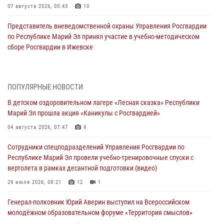
07 августа 2026, 05:43
10
Представитель вневедомственной охраны Управления Росгвардии
по Республике Марий Эл принял участие в учебно-методическом
сборе Росгвардии в Ижевске
06 августа 2026, 09:37
10
В Марий Эл сотрудники ЛРР Росгвардии за прошедший месяц
ПОПУЛЯРНЫЕ НОВОСТИ
провели более 90 проверок мест хранения гражданского оружия
В детском оздоровительном лагере «Лесная сказка» Республики
06 августа 2026, 08:00
Марий Эл прошла акция «Каникулы с Росгвардией»
В Марий Эл сотрудники вневедомственной охраны Росгвардии за
04 августа 2026, 07:47
9
прошедший месяц задержали 19 нарушителей
Сотрудники спецподразделений Управления Росгвардии по
05 августа 2026, 09:44
Республике Марий Эл провели учебно-тренировочные спуски с
вертолета в рамках десантной подготовки (видео)
В Марий Эл для сотрудников Росгвардии прошло занятие,
посвящённое памяти генерала армии Ивана Кирилловича Яковлева
29 июля 2026, 08:21
12
1
05 августа 2026, 09:10
1
Генерал-полковник Юрий Аверин выступил на Всероссийском
молодёжном образовательном форуме «Территория смыслов»
В детском оздоровительном лагере «Лесная сказка» Республики