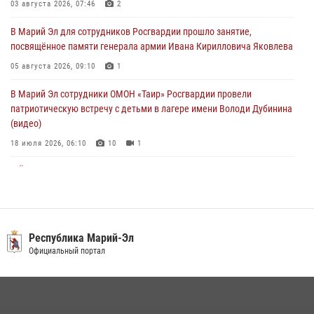
Марий Эл прошла акция «Каникулы с Росгвардией»
03 августа 2026, 07:46
2
04 августа 2026, 07:47
9
В Марий Эл для сотрудников Росгвардии прошло занятие,
посвящённое памяти генерала армии Ивана Кирилловича Яковлева
Сотрудники Центра лицензионно-разрешительной работы
Управления Росгвардии по Республике Марий Эл приняли участие в
05 августа 2026, 09:10
1
совещании по вопросам организации летне-осеннего сезона охоты
В Марий Эл сотрудники ОМОН «Таир» Росгвардии провели
04 августа 2026, 06:46
патриотическую встречу с детьми в лагере имени Володи Дубинина
(видео)
18 июля 2026, 06:10
10
1
В Йошкар-Оле для сотрудников Росгвардии провели занятие по
антикоррупционной тематике
04 августа 2026, 06:06
2
В Марий Эл сотрудники Росгвардии присоединились к масштабной
Республика Марий-Эл
донорской акции (видео)
Официальный портал
30 июля 2026, 12:42
8
1
В Йошкар-Оле руководство и сотрудники регионального управления
Росгвардии почтили память героя, погибшего при исполнении