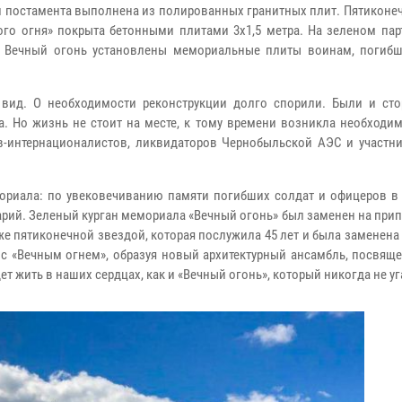
 и постамента выполнена из полированных гранитных плит. Пятиконе
ого огня» покрыта бетонными плитами 3х1,5 метра. На зеленом пар
м Вечный огонь установлены мемориальные плиты воинам, погиб
вид. О необходимости реконструкции долго спорили. Были и сто
 Но жизнь не стоит на месте, к тому времени возникла необходим
-интернационалистов, ликвидаторов Чернобыльской АЭС и участни
мориала: по увековечиванию памяти погибших солдат и офицеров в
рий. Зеленый курган мемориала «Вечный огонь» был заменен на при
 пятиконечной звездой, которая послужила 45 лет и была заменена
 с «Вечным огнем», образуя новый архитектурный ансамбль, посвящ
ет жить в наших сердцах, как и «Вечный огонь», который никогда не уг