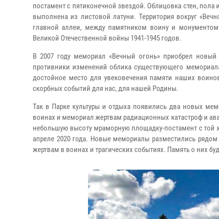
постамент с пятиконечной звездой. Облицовка стен, пола
выполнена из листовой латуни. Территория вокруг «Вечн
главной аллеи, между памятником воину и монументо
Великой Отечественной войны 1941-1945 годов.
В 2007 году мемориал «Вечный огонь» приобрел новый 
противники изменений облика существующего мемориала.
достойное место для увековечения памяти наших воинов
скорбных событий для нас, для нашей Родины.
Так в Парке культуры и отдыха появились два новых ме
воинах и мемориал жертвам радиационных катастроф и ава
небольшую высоту мраморную площадку-постамент с той же
апреле 2020 года. Новые мемориалы разместились рядом
жертвам в воинах и трагических событиях. Память о них буд