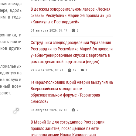
охраны Управления Росгвардии по
чная звезда
Республике Марий Эл принял участие во
В детском оздоровительном лагере «Лесная
тере, вдоль
Всероссийском семинаре в Нижнем
сказка» Республики Марий Эл прошла акция
шим в годы
Новгороде (видео)
«Каникулы с Росгвардией»
07 августа 2026, 06:25
8
1
04 августа 2026, 07:47
9
ронники, и
Команда «Росгвардия» принимает участие в
ость найти
Сотрудники спецподразделений Управления
военно-спортивном многоборье «Акпатыр» в
ков других
Росгвардии по Республике Марий Эл провели
Марий Эл
учебно-тренировочные спуски с вертолета в
рамках десантной подготовки (видео)
07 августа 2026, 05:43
10
 локальных
29 июля 2026, 08:21
12
1
поднятую на
Представитель вневедомственной охраны
 на новую в
Управления Росгвардии по Республике
Генерал-полковник Юрий Аверин выступил на
енный всем
Марий Эл принял участие в учебно-
Всероссийском молодёжном
аснет.
методическом сборе Росгвардии в Ижевске
образовательном форуме «Территория
смыслов»
06 августа 2026, 09:37
10
03 августа 2026, 07:46
2
В Марий Эл сотрудники ЛРР Росгвардии за
прошедший месяц провели более 90
В Марий Эл для сотрудников Росгвардии
проверок мест хранения гражданского
прошло занятие, посвящённое памяти
оружия
генерала армии Ивана Кирилловича