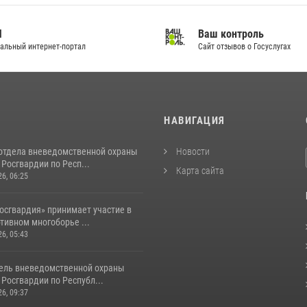
И
Ваш контроль
альный интернет-портал
Сайт отзывов о Госуслугах
И
НАВИГАЦИЯ
отдела вневедомственной охраны
Новости
Росгвардии по Респ...
Карта сайта
26, 06:25
осгвардия» принимает участие в
тивном многоборье ...
26, 05:43
ель вневедомственной охраны
Росгвардии по Республ...
26, 09:37