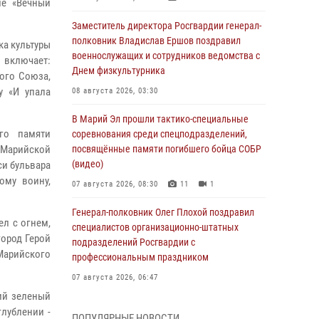
ле «Вечный
Заместитель директора Росгвардии генерал-
полковник Владислав Ершов поздравил
ка культуры
военнослужащих и сотрудников ведомства с
 включает:
Днем физкультурника
ого Союза,
у «И упала
08 августа 2026, 03:30
В Марий Эл прошли тактико-специальные
го памяти
соревнования среди спецподразделений,
в Марийской
посвящённые памяти погибшего бойца СОБР
(видео)
си бульвара
ому воину,
07 августа 2026, 08:30
11
1
Генерал-полковник Олег Плохой поздравил
ел с огнем,
специалистов организационно-штатных
ород Герой
подразделений Росгвардии с
Марийского
профессиональным праздником
07 августа 2026, 06:47
ий зеленый
Начальник отдела вневедомственной
лублении -
ПОПУЛЯРНЫЕ НОВОСТИ