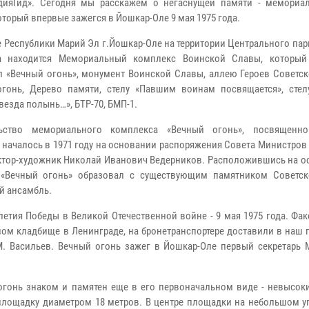
дияГид». Сегодня мы расскажем о негаснущей памяти - мемориа
оторый впервые зажегся в Йошкар-Оле 9 мая 1975 года.
е Республики Марий Эл г.Йошкар-Оле на территории Центрального пар
а находится Мемориальный комплекс Воинской Славы, который
 «Вечный огонь», монумент Воинской Славы, аллею Героев Советск
гонь, Дерево памяти, стелу «Павшим воинам посвящается», стел
везда полынь…», БТР-70, БМП-1.
льство мемориального комплекса «Вечный огонь», посвященно
 началось в 1971 году на основании распоряжения Совета Министро
тектор-художник Николай Иванович Ведерников. Расположившись на о
, «Вечный огонь» образовал с существующим памятником Советск
й ансамбль.
етия Победы в Великой Отечественной войне - 9 мая 1975 года. Фак
м кладбище в Ленинграде, на бронетранспортере доставили в наш г
. Васильев. Вечный огонь зажег в Йошкар-Оле первый секретарь 
онь знаком и памятен еще в его первоначальном виде - невысок
площадку диаметром 18 метров. В центре площадки на небольшом уг