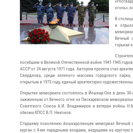
«Росгвар
огонь», к
В столиц
и отдых
мемориал
Вечный о
горькая з
Строите
погибшим в Великой Отечественной войне 1941-1945 годов
АССР от 24 августа 1971 года. Автором проекта стал архи
Свердлова, среди зеленого массива городского парка
открытым в 1973 году, единый архитектурно-художественны
Открытие мемориала состоялось в Йошкар-Оле в день 30-л
зажженным от Вечного огня на Пискаревском мемориально
Советского Союза А.И. Владимиров и ветеран войны Н.М
обкома КПСС В.П. Никонов.
Старшему поколению йошкаролинцев мемориал Вечный ог
курган с 4-мя парадными входами, ведущими на круглую 