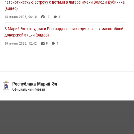
патриотическую встречу с детьми в лагере имени Володи Дубинина
01 августа 2026, 06:40
(видео)
18 июля 2026, 06:10
10
1
В Марий Эл сотрудники Росгвардии присоединились к масштабной
донорской акции (видео)
30 июля 2026, 12:42
8
1
В Йошкар-Оле руководство и сотрудники регионального управления
Росгвардии почтили память героя, погибшего при исполнении
служебного долга
24 июля 2026, 09:30
6
Республика Марий-Эл
В Йошкар-Оле для сотрудников Росгвардии провели занятие по
Официальный портал
антикоррупционной тематике
04 августа 2026, 06:06
2
Росгвардейцы в Республике Марий Эл приняли участие в
праздновании Дня семьи, любви и верности (видео)
08 июля 2026, 13:48
16
1