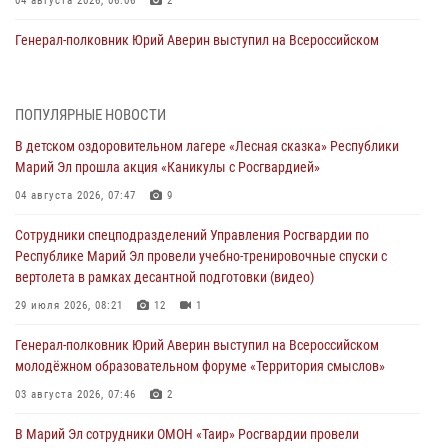
04 августа 2026, 06:06
2
Генерал-полковник Юрий Аверин выступил на Всероссийском
молодёжном образовательном форуме «Территория смыслов»
03 августа 2026, 07:46
2
ПОПУЛЯРНЫЕ НОВОСТИ
Росгвардейцы в Марий Эл обеспечили правопорядок в ходе
В детском оздоровительном лагере «Лесная сказка» Республики
празднования Дня ВДВ и проведения матчевого турнира на Кубок
Марий Эл прошла акция «Каникулы с Росгвардией»
Раимкуля Малахбекова
04 августа 2026, 07:47
9
03 августа 2026, 06:52
7
Сотрудники спецподразделений Управления Росгвардии по
Центральная войсковая комендатура Росгвардии отмечает день
Республике Марий Эл провели учебно-тренировочные спуски с
образования 2 августа
вертолета в рамках десантной подготовки (видео)
02 августа 2026, 11:44
29 июля 2026, 08:21
12
1
В Росгвардии вспоминают российских воинов, погибших в Первой
Генерал-полковник Юрий Аверин выступил на Всероссийском
мировой войне 1914-1918 годов
молодёжном образовательном форуме «Территория смыслов»
01 августа 2026, 11:42
03 августа 2026, 07:46
2
1 августа – День дежурной службы войск национальной гвардии
В Марий Эл сотрудники ОМОН «Таир» Росгвардии провели
Российской Федерации