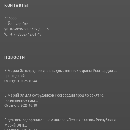
КОНТАКТЫ
Управление Росгвардии по Республике Марий Эл приняло участие в
охране общественного порядка в День семьи, любви и верности
424000
09 июля 2026, 06:04
3
г. Йошкар-Ола,
ул. Комсомольская д. 135
В Марий Эл для сотрудников Росгвардии прошло занятие,
+ 7 (8362) 42-01-49
посвящённое памяти генерала армии Ивана Кирилловича Яковлева
05 августа 2026, 09:10
1
НОВОСТИ
В Марий Эл сотрудники вневедомственной охраны Росгвардии за
прошедший ...
05 августа 2026, 09:44
В Марий Эл для сотрудников Росгвардии прошло занятие,
посвящённое пам...
05 августа 2026, 09:10
В детском оздоровительном лагере «Лесная сказка» Республики
Марий Эл п...