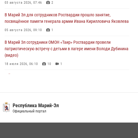
Марий Эл прошла акция «Каникулы с Росгвардией»
03 августа 2026, 07:46
2
04 августа 2026, 07:47
9
В Марий Эл для сотрудников Росгвардии прошло занятие,
посвящённое памяти генерала армии Ивана Кирилловича Яковлева
Сотрудники Центра лицензионно-разрешительной работы
Управления Росгвардии по Республике Марий Эл приняли участие в
05 августа 2026, 09:10
1
совещании по вопросам организации летне-осеннего сезона охоты
В Марий Эл сотрудники ОМОН «Таир» Росгвардии провели
04 августа 2026, 06:46
патриотическую встречу с детьми в лагере имени Володи Дубинина
(видео)
18 июля 2026, 06:10
10
1
В Йошкар-Оле для сотрудников Росгвардии провели занятие по
антикоррупционной тематике
04 августа 2026, 06:06
2
В Марий Эл сотрудники Росгвардии присоединились к масштабной
Республика Марий-Эл
донорской акции (видео)
Официальный портал
30 июля 2026, 12:42
8
1
В Йошкар-Оле руководство и сотрудники регионального управления
Росгвардии почтили память героя, погибшего при исполнении