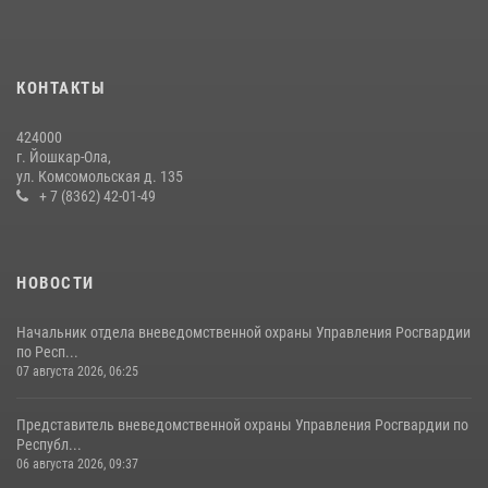
служебного долга
24 июля 2026, 09:30
6
КОНТАКТЫ
Росгвардейцы в Республике Марий Эл приняли участие в
праздновании Дня семьи, любви и верности (видео)
424000
08 июля 2026, 13:48
16
1
г. Йошкар-Ола,
ул. Комсомольская д. 135
Управление Росгвардии по Республике Марий Эл приняло участие в
+ 7 (8362) 42-01-49
охране общественного порядка в День семьи, любви и верности
09 июля 2026, 06:04
3
НОВОСТИ
Начальник отдела вневедомственной охраны Управления Росгвардии
по Респ...
07 августа 2026, 06:25
Представитель вневедомственной охраны Управления Росгвардии по
Республ...
06 августа 2026, 09:37