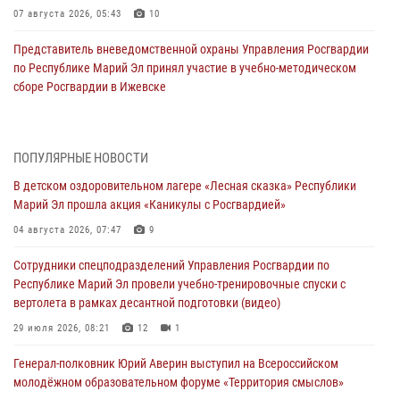
07 августа 2026, 05:43
10
Представитель вневедомственной охраны Управления Росгвардии
по Республике Марий Эл принял участие в учебно-методическом
сборе Росгвардии в Ижевске
06 августа 2026, 09:37
10
В Марий Эл сотрудники ЛРР Росгвардии за прошедший месяц
ПОПУЛЯРНЫЕ НОВОСТИ
провели более 90 проверок мест хранения гражданского оружия
В детском оздоровительном лагере «Лесная сказка» Республики
06 августа 2026, 08:00
Марий Эл прошла акция «Каникулы с Росгвардией»
В Марий Эл сотрудники вневедомственной охраны Росгвардии за
04 августа 2026, 07:47
9
прошедший месяц задержали 19 нарушителей
Сотрудники спецподразделений Управления Росгвардии по
05 августа 2026, 09:44
Республике Марий Эл провели учебно-тренировочные спуски с
вертолета в рамках десантной подготовки (видео)
В Марий Эл для сотрудников Росгвардии прошло занятие,
посвящённое памяти генерала армии Ивана Кирилловича Яковлева
29 июля 2026, 08:21
12
1
05 августа 2026, 09:10
1
Генерал-полковник Юрий Аверин выступил на Всероссийском
молодёжном образовательном форуме «Территория смыслов»
В детском оздоровительном лагере «Лесная сказка» Республики