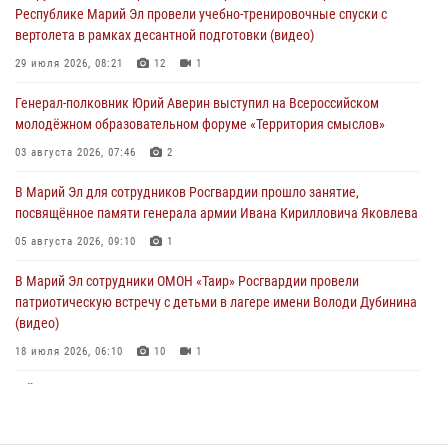
Республике Марий Эл провели учебно-тренировочные спуски с
вертолета в рамках десантной подготовки (видео)
Представитель вневедомственной охраны Управления Росгвардии
по Республике Марий Эл принял участие в учебно-методическом
29 июля 2026, 08:21
12
1
сборе Росгвардии в Ижевске
Генерал-полковник Юрий Аверин выступил на Всероссийском
06 августа 2026, 09:37
10
молодёжном образовательном форуме «Территория смыслов»
В Марий Эл сотрудники ЛРР Росгвардии за прошедший месяц
03 августа 2026, 07:46
2
провели более 90 проверок мест хранения гражданского оружия
В Марий Эл для сотрудников Росгвардии прошло занятие,
06 августа 2026, 08:00
посвящённое памяти генерала армии Ивана Кирилловича Яковлева
В Марий Эл сотрудники вневедомственной охраны Росгвардии за
05 августа 2026, 09:10
1
прошедший месяц задержали 19 нарушителей
В Марий Эл сотрудники ОМОН «Таир» Росгвардии провели
05 августа 2026, 09:44
патриотическую встречу с детьми в лагере имени Володи Дубинина
(видео)
18 июля 2026, 06:10
10
1
В Йошкар-Оле для сотрудников Росгвардии провели занятие по
антикоррупционной тематике
04 августа 2026, 06:06
2