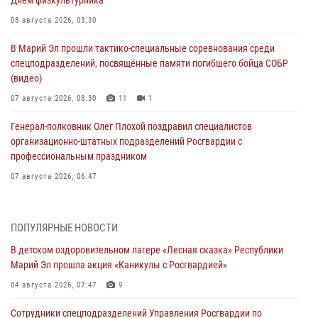
08 августа 2026, 03:30
В Марий Эл прошли тактико-специальные соревнования среди
спецподразделений, посвящённые памяти погибшего бойца СОБР
(видео)
07 августа 2026, 08:30
11
1
Генерал-полковник Олег Плохой поздравил специалистов
организационно-штатных подразделений Росгвардии с
профессиональным праздником
07 августа 2026, 06:47
Начальник отдела вневедомственной охраны Управления
Росгвардии по Республике Марий Эл принял участие во
ПОПУЛЯРНЫЕ НОВОСТИ
Всероссийском семинаре в Нижнем Новгороде (видео)
В детском оздоровительном лагере «Лесная сказка» Республики
07 августа 2026, 06:25
8
1
Марий Эл прошла акция «Каникулы с Росгвардией»
Команда «Росгвардия» принимает участие в военно-спортивном
04 августа 2026, 07:47
9
многоборье «Акпатыр» в Марий Эл
Сотрудники спецподразделений Управления Росгвардии по
07 августа 2026, 05:43
10