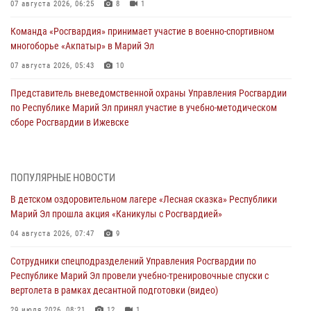
07 августа 2026, 06:25
8
1
Команда «Росгвардия» принимает участие в военно-спортивном
многоборье «Акпатыр» в Марий Эл
07 августа 2026, 05:43
10
Представитель вневедомственной охраны Управления Росгвардии
по Республике Марий Эл принял участие в учебно-методическом
сборе Росгвардии в Ижевске
06 августа 2026, 09:37
10
В Марий Эл сотрудники ЛРР Росгвардии за прошедший месяц
ПОПУЛЯРНЫЕ НОВОСТИ
провели более 90 проверок мест хранения гражданского оружия
В детском оздоровительном лагере «Лесная сказка» Республики
06 августа 2026, 08:00
Марий Эл прошла акция «Каникулы с Росгвардией»
В Марий Эл сотрудники вневедомственной охраны Росгвардии за
04 августа 2026, 07:47
9
прошедший месяц задержали 19 нарушителей
Сотрудники спецподразделений Управления Росгвардии по
05 августа 2026, 09:44
Республике Марий Эл провели учебно-тренировочные спуски с
вертолета в рамках десантной подготовки (видео)
В Марий Эл для сотрудников Росгвардии прошло занятие,
посвящённое памяти генерала армии Ивана Кирилловича Яковлева
29 июля 2026, 08:21
12
1