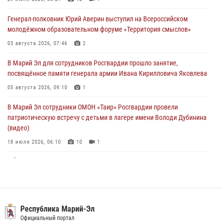
05 августа 2026, 09:10
1
Генерал-полковник Юрий Аверин выступил на Всероссийском
молодёжном образовательном форуме «Территория смыслов»
В детском оздоровительном лагере «Лесная сказка» Республики
Марий Эл прошла акция «Каникулы с Росгвардией»
03 августа 2026, 07:46
2
04 августа 2026, 07:47
9
В Марий Эл для сотрудников Росгвардии прошло занятие,
посвящённое памяти генерала армии Ивана Кирилловича Яковлева
Сотрудники Центра лицензионно-разрешительной работы
Управления Росгвардии по Республике Марий Эл приняли участие в
05 августа 2026, 09:10
1
совещании по вопросам организации летне-осеннего сезона охоты
В Марий Эл сотрудники ОМОН «Таир» Росгвардии провели
04 августа 2026, 06:46
патриотическую встречу с детьми в лагере имени Володи Дубинина
(видео)
18 июля 2026, 06:10
10
1
В Йошкар-Оле для сотрудников Росгвардии провели занятие по
антикоррупционной тематике
04 августа 2026, 06:06
2
В Марий Эл сотрудники Росгвардии присоединились к масштабной
Республика Марий-Эл
донорской акции (видео)
Официальный портал