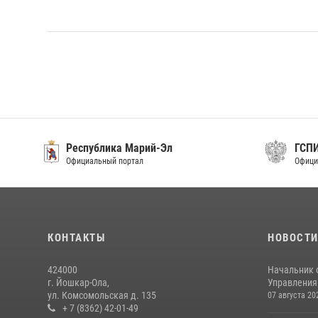
Республика Марий-Эл
ГСП
Официальный портал
Офици
КОНТАКТЫ
НОВОСТ
424000
Начальник 
г. Йошкар-Ола,
Управления 
ул. Комсомольская д. 135
07 августа 20
+ 7 (8362) 42-01-49