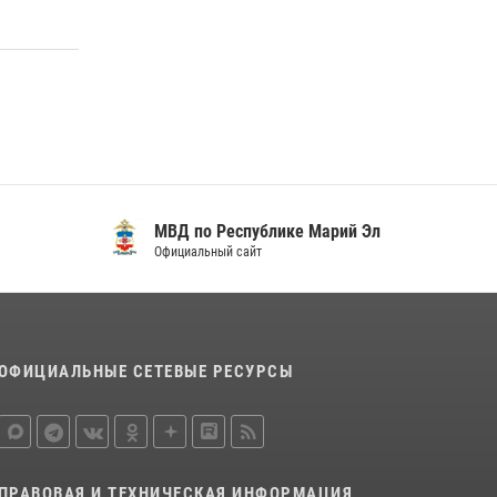
регионального управления Росгвардии
почтили память героя, погибшего при
исполнении служебного долга
24 июля 2026, 09:30
6
Росгвардейцы в Республике Марий Эл
приняли участие в праздновании Дня семьи,
любви и верности (видео)
08 июля 2026, 13:48
16
1
МВД по Республике Марий Эл
Официальный сайт
Управление Росгвардии по Республике
Марий Эл приняло участие в охране
общественного порядка в День семьи, любви
и верности
09 июля 2026, 06:04
3
ОФИЦИАЛЬНЫЕ СЕТЕВЫЕ РЕСУРСЫ
ПРАВОВАЯ И ТЕХНИЧЕСКАЯ ИНФОРМАЦИЯ