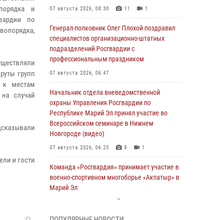
порядка и
07 августа 2026, 08:30
11
1
вардии по
Генерал-полковник Олег Плохой поздравил
вопорядка,
специалистов организационно-штатных
подразделений Росгвардии с
профессиональным праздником
ществляли
руты групп
07 августа 2026, 06:47
 к местам
Начальник отдела вневедомственной
 на случай
охраны Управления Росгвардии по
Республике Марий Эл принял участие во
Всероссийском семинаре в Нижнем
дсказывали
Новгороде (видео)
07 августа 2026, 06:25
8
1
ели и гости
Команда «Росгвардия» принимает участие в
военно-спортивном многоборье «Акпатыр» в
Марий Эл
07 августа 2026, 05:43
10
ПОПУЛЯРНЫЕ НОВОСТИ