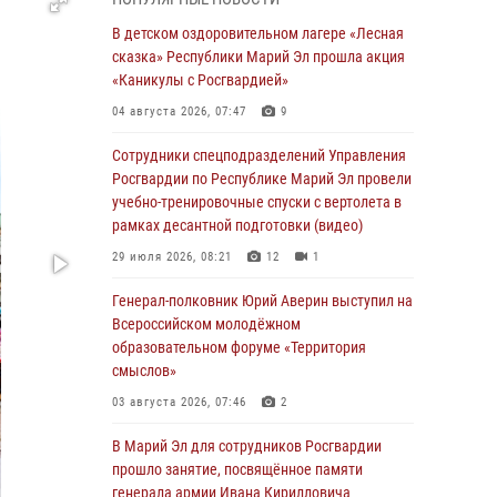
Представитель вневедомственной охраны
Управления Росгвардии по Республике
В детском оздоровительном лагере «Лесная
Марий Эл принял участие в учебно-
сказка» Республики Марий Эл прошла акция
методическом сборе Росгвардии в Ижевске
«Каникулы с Росгвардией»
06 августа 2026, 09:37
10
04 августа 2026, 07:47
9
В Марий Эл сотрудники ЛРР Росгвардии за
Сотрудники спецподразделений Управления
прошедший месяц провели более 90
Росгвардии по Республике Марий Эл провели
проверок мест хранения гражданского
учебно-тренировочные спуски с вертолета в
оружия
рамках десантной подготовки (видео)
06 августа 2026, 08:00
29 июля 2026, 08:21
12
1
В Марий Эл сотрудники вневедомственной
Генерал-полковник Юрий Аверин выступил на
охраны Росгвардии за прошедший месяц
Всероссийском молодёжном
задержали 19 нарушителей
образовательном форуме «Территория
смыслов»
05 августа 2026, 09:44
03 августа 2026, 07:46
2
В Марий Эл для сотрудников Росгвардии
прошло занятие, посвящённое памяти
В Марий Эл для сотрудников Росгвардии
генерала армии Ивана Кирилловича
прошло занятие, посвящённое памяти
Яковлева
генерала армии Ивана Кирилловича