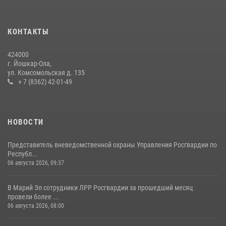
служебного долга
24 июля 2026, 09:30
6
КОНТАКТЫ
Росгвардейцы в Республике Марий Эл приняли участие в
праздновании Дня семьи, любви и верности (видео)
424000
08 июля 2026, 13:48
16
1
г. Йошкар-Ола,
ул. Комсомольская д. 135
Управление Росгвардии по Республике Марий Эл приняло участие в
+ 7 (8362) 42-01-49
охране общественного порядка в День семьи, любви и верности
09 июля 2026, 06:04
3
НОВОСТИ
Представитель вневедомственной охраны Управления Росгвардии по
Республ...
06 августа 2026, 09:37
В Марий Эл сотрудники ЛРР Росгвардии за прошедший месяц
провели более ...
06 августа 2026, 08:00