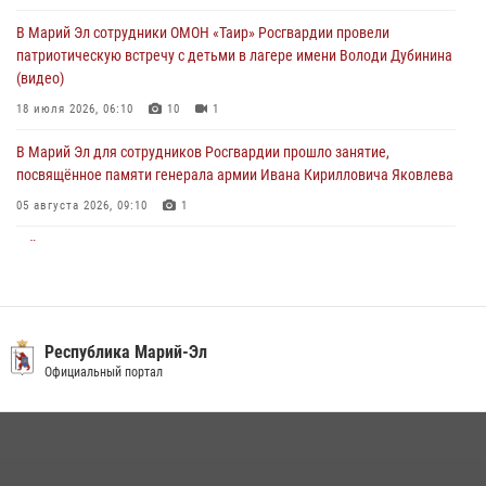
В Марий Эл сотрудники ОМОН «Таир» Росгвардии провели
Центральная войсковая комендатура Росгвардии отмечает день
патриотическую встречу с детьми в лагере имени Володи Дубинина
образования 2 августа
(видео)
02 августа 2026, 11:44
18 июля 2026, 06:10
10
1
В Марий Эл для сотрудников Росгвардии прошло занятие,
посвящённое памяти генерала армии Ивана Кирилловича Яковлева
05 августа 2026, 09:10
1
В Йошкар-Оле для сотрудников Росгвардии провели занятие по
антикоррупционной тематике
04 августа 2026, 06:06
2
В Марий Эл сотрудники Росгвардии присоединились к масштабной
ГСПИ
донорской акции (видео)
Официальный интернет-портал
30 июля 2026, 12:42
8
1
В Йошкар-Оле руководство и сотрудники регионального управления
Росгвардии почтили память героя, погибшего при исполнении