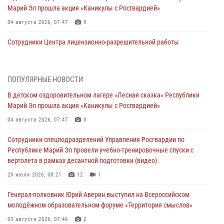
Марий Эл прошла акция «Каникулы с Росгвардией»
04 августа 2026, 07:47
9
Сотрудники Центра лицензионно-разрешительной работы
Управления Росгвардии по Республике Марий Эл приняли участие в
совещании по вопросам организации летне-осеннего сезона охоты
04 августа 2026, 06:46
ПОПУЛЯРНЫЕ НОВОСТИ
В детском оздоровительном лагере «Лесная сказка» Республики
В Йошкар-Оле для сотрудников Росгвардии провели занятие по
Марий Эл прошла акция «Каникулы с Росгвардией»
антикоррупционной тематике
04 августа 2026, 07:47
9
04 августа 2026, 06:06
2
Сотрудники спецподразделений Управления Росгвардии по
Генерал-полковник Юрий Аверин выступил на Всероссийском
Республике Марий Эл провели учебно-тренировочные спуски с
молодёжном образовательном форуме «Территория смыслов»
вертолета в рамках десантной подготовки (видео)
03 августа 2026, 07:46
2
29 июля 2026, 08:21
12
1
Росгвардейцы в Марий Эл обеспечили правопорядок в ходе
Генерал-полковник Юрий Аверин выступил на Всероссийском
празднования Дня ВДВ и проведения матчевого турнира на Кубок
молодёжном образовательном форуме «Территория смыслов»
Раимкуля Малахбекова
03 августа 2026, 07:46
2
03 августа 2026, 06:52
7