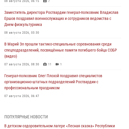
08 августа 2026, 06:15
7
Заместитель директора Росгвардии генерал-полковник Владислав
Ершов поздравил военнослужащих и сотрудников ведомства с
Днем физкультурника
08 августа 2026, 03:30
В Марий Эл прошли тактико-специальные соревнования среди
спецподразделений, посвящённые памяти погибшего бойца СОБР
(видео)
07 августа 2026, 08:30
11
1
Генерал-полковник Олег Плохой поздравил специалистов
организационно-штатных подразделений Росгвардии с
профессиональным праздником
07 августа 2026, 06:47
Начальник отдела вневедомственной охраны Управления
Росгвардии по Республике Марий Эл принял участие во
ПОПУЛЯРНЫЕ НОВОСТИ
Всероссийском семинаре в Нижнем Новгороде (видео)
В детском оздоровительном лагере «Лесная сказка» Республики
07 августа 2026, 06:25
8
1