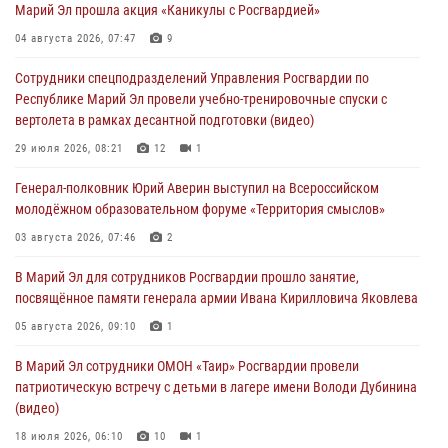
Марий Эл прошла акция «Каникулы с Росгвардией»
Команда «Росгвардия» принимает участие в военно-спортивном
04 августа 2026, 07:47
9
многоборье «Акпатыр» в Марий Эл
Сотрудники спецподразделений Управления Росгвардии по
07 августа 2026, 05:43
10
Республике Марий Эл провели учебно-тренировочные спуски с
вертолета в рамках десантной подготовки (видео)
Представитель вневедомственной охраны Управления Росгвардии
по Республике Марий Эл принял участие в учебно-методическом
29 июля 2026, 08:21
12
1
сборе Росгвардии в Ижевске
Генерал-полковник Юрий Аверин выступил на Всероссийском
06 августа 2026, 09:37
10
молодёжном образовательном форуме «Территория смыслов»
В Марий Эл сотрудники ЛРР Росгвардии за прошедший месяц
03 августа 2026, 07:46
2
провели более 90 проверок мест хранения гражданского оружия
В Марий Эл для сотрудников Росгвардии прошло занятие,
06 августа 2026, 08:00
посвящённое памяти генерала армии Ивана Кирилловича Яковлева
В Марий Эл сотрудники вневедомственной охраны Росгвардии за
05 августа 2026, 09:10
1
прошедший месяц задержали 19 нарушителей
В Марий Эл сотрудники ОМОН «Таир» Росгвардии провели
05 августа 2026, 09:44
патриотическую встречу с детьми в лагере имени Володи Дубинина
(видео)
18 июля 2026, 06:10
10
1