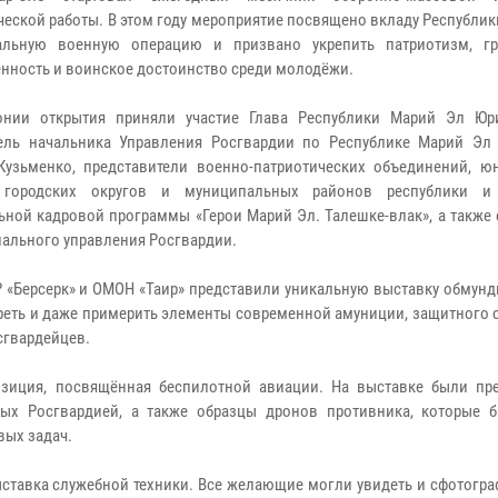
ческой работы. В этом году мероприятие посвящено вкладу Республи
альную военную операцию и призвано укрепить патриотизм, г
енность и воинское достоинство среди молодёжи.
онии открытия приняли участие Глава Республики Марий Эл Юр
ель начальника Управления Росгвардии по Республике Марий Эл
Кузьменко, представители военно-патриотических объединений, ю
 городских округов и муниципальных районов республики и 
ьной кадровой программы «Герои Марий Эл. Талешке-влак», а также
иального управления Росгвардии.
 «Берсерк» и ОМОН «Таир» представили уникальную выставку обмунд
треть и даже примерить элементы современной амуниции, защитного
сгвардейцев.
озиция, посвящённая беспилотной авиации. На выставке были пр
ых Росгвардией, а также образцы дронов противника, которые 
вых задач.
ыставка служебной техники. Все желающие могли увидеть и сфотогр