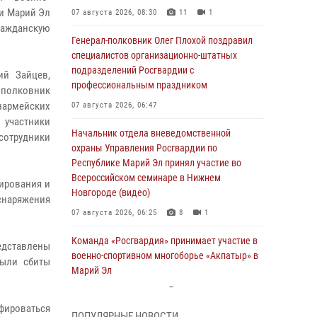
ки Марий Эл
07 августа 2026, 08:30
11
1
ражданскую
Генерал-полковник Олег Плохой поздравил
специалистов организационно-штатных
подразделений Росгвардии с
ий Зайцев,
профессиональным праздником
 полковник
нармейских
07 августа 2026, 06:47
участники
Начальник отдела вневедомственной
 сотрудники
охраны Управления Росгвардии по
Республике Марий Эл принял участие во
Всероссийском семинаре в Нижнем
ирования и
Новгороде (видео)
 снаряжения
07 августа 2026, 06:25
8
1
Команда «Росгвардия» принимает участие в
едставлены
военно-спортивном многоборье «Акпатыр» в
были сбиты
Марий Эл
07 августа 2026, 05:43
10
афироваться
ПОПУЛЯРНЫЕ НОВОСТИ