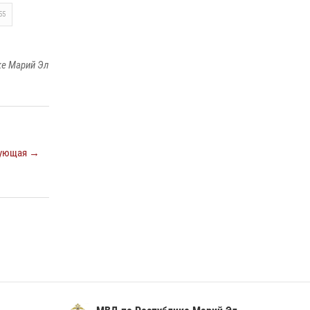
регионального управления Росгвардии
55
почтили память героя, погибшего при
исполнении служебного долга
24 июля 2026, 09:30
6
ке Марий Эл
Росгвардейцы в Республике Марий Эл
приняли участие в праздновании Дня семьи,
любви и верности (видео)
08 июля 2026, 13:48
16
1
ующая →
Управление Росгвардии по Республике
Марий Эл приняло участие в охране
общественного порядка в День семьи, любви
и верности
09 июля 2026, 06:04
3