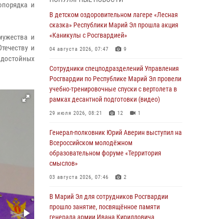
Представитель вневедомственной охраны
опорядка и
Управления Росгвардии по Республике
В детском оздоровительном лагере «Лесная
Марий Эл принял участие в учебно-
сказка» Республики Марий Эл прошла акция
методическом сборе Росгвардии в Ижевске
«Каникулы с Росгвардией»
мужества и
06 августа 2026, 09:37
10
течеству и
04 августа 2026, 07:47
9
 достойных
В Марий Эл сотрудники ЛРР Росгвардии за
Сотрудники спецподразделений Управления
прошедший месяц провели более 90
Росгвардии по Республике Марий Эл провели
проверок мест хранения гражданского
учебно-тренировочные спуски с вертолета в
оружия
рамках десантной подготовки (видео)
06 августа 2026, 08:00
29 июля 2026, 08:21
12
1
В Марий Эл сотрудники вневедомственной
Генерал-полковник Юрий Аверин выступил на
охраны Росгвардии за прошедший месяц
Всероссийском молодёжном
задержали 19 нарушителей
образовательном форуме «Территория
смыслов»
05 августа 2026, 09:44
03 августа 2026, 07:46
2
В Марий Эл для сотрудников Росгвардии
прошло занятие, посвящённое памяти
В Марий Эл для сотрудников Росгвардии
генерала армии Ивана Кирилловича
прошло занятие, посвящённое памяти
Яковлева
генерала армии Ивана Кирилловича