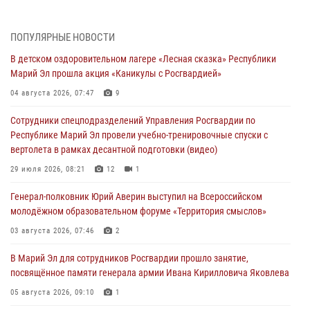
06 августа 2026, 09:37
10
В Марий Эл сотрудники ЛРР Росгвардии за прошедший месяц
ПОПУЛЯРНЫЕ НОВОСТИ
провели более 90 проверок мест хранения гражданского оружия
В детском оздоровительном лагере «Лесная сказка» Республики
06 августа 2026, 08:00
Марий Эл прошла акция «Каникулы с Росгвардией»
В Марий Эл сотрудники вневедомственной охраны Росгвардии за
04 августа 2026, 07:47
9
прошедший месяц задержали 19 нарушителей
Сотрудники спецподразделений Управления Росгвардии по
05 августа 2026, 09:44
Республике Марий Эл провели учебно-тренировочные спуски с
вертолета в рамках десантной подготовки (видео)
В Марий Эл для сотрудников Росгвардии прошло занятие,
посвящённое памяти генерала армии Ивана Кирилловича Яковлева
29 июля 2026, 08:21
12
1
05 августа 2026, 09:10
1
Генерал-полковник Юрий Аверин выступил на Всероссийском
молодёжном образовательном форуме «Территория смыслов»
В детском оздоровительном лагере «Лесная сказка» Республики
Марий Эл прошла акция «Каникулы с Росгвардией»
03 августа 2026, 07:46
2
04 августа 2026, 07:47
9
В Марий Эл для сотрудников Росгвардии прошло занятие,
посвящённое памяти генерала армии Ивана Кирилловича Яковлева
Сотрудники Центра лицензионно-разрешительной работы
Управления Росгвардии по Республике Марий Эл приняли участие в
05 августа 2026, 09:10
1
совещании по вопросам организации летне-осеннего сезона охоты