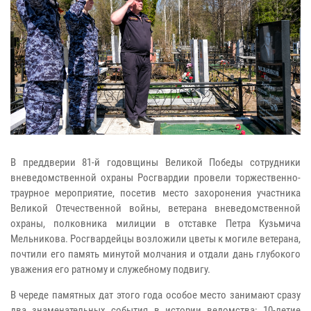
В преддверии 81-й годовщины Великой Победы сотрудники
вневедомственной охраны Росгвардии провели торжественно-
траурное мероприятие, посетив место захоронения участника
Великой Отечественной войны, ветерана вневедомственной
охраны, полковника милиции в отставке Петра Кузьмича
Мельникова. Росгвардейцы возложили цветы к могиле ветерана,
почтили его память минутой молчания и отдали дань глубокого
уважения его ратному и служебному подвигу.
В череде памятных дат этого года особое место занимают сразу
два знаменательных события в истории ведомства: 10-летие