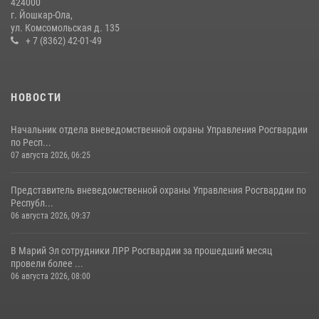
424000
08 июля 2026, 13:48
16
1
г. Йошкар-Ола,
ул. Комсомольская д. 135
Управление Росгвардии по Республике Марий Эл приняло участие в
+ 7 (8362) 42-01-49
охране общественного порядка в День семьи, любви и верности
09 июля 2026, 06:04
3
НОВОСТИ
Начальник отдела вневедомственной охраны Управления Росгвардии
по Респ...
07 августа 2026, 06:25
Представитель вневедомственной охраны Управления Росгвардии по
Республ...
06 августа 2026, 09:37
В Марий Эл сотрудники ЛРР Росгвардии за прошедший месяц
провели более ...
06 августа 2026, 08:00