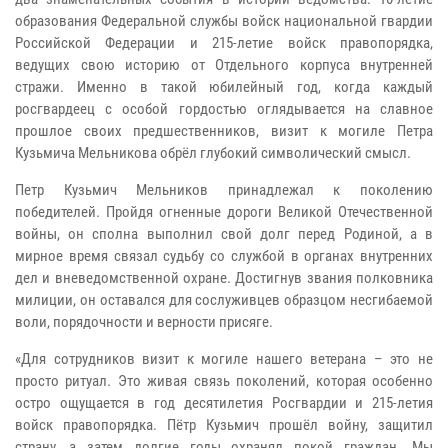
образования Федеральной службы войск национальной гвардии
Российской Федерации и 215-летие войск правопорядка,
ведущих свою историю от Отдельного корпуса внутренней
стражи. Именно в такой юбилейный год, когда каждый
росгвардеец с особой гордостью оглядывается на славное
прошлое своих предшественников, визит к могиле Петра
Кузьмича Мельникова обрёл глубокий символический смысл.
Петр Кузьмич Мельников принадлежал к поколению
победителей. Пройдя огненные дороги Великой Отечественной
войны, он сполна выполнил свой долг перед Родиной, а в
мирное время связал судьбу со службой в органах внутренних
дел и вневедомственной охране. Достигнув звания полковника
милиции, он оставался для сослуживцев образцом несгибаемой
воли, порядочности и верности присяге.
«Для сотрудников визит к могиле нашего ветерана – это не
просто ритуал. Это живая связь поколений, которая особенно
остро ощущается в год десятилетия Росгвардии и 215-летия
войск правопорядка. Пётр Кузьмич прошёл войну, защитил
страну, а затем долгие годы охранял покой граждан. Мы