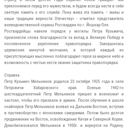
преклоняемся перед его мужеством, и будем всегда нести в себе
светлую память о его службе. Пока жива эта память – живы и
наши традиции верности Отечеству» - отметил представитель
вневедомственной охраны Росгвардии по г. Йошкар-Оле.
Росгвардейцы навели порядок у могилы Петра Кузьмича,
произнесли слова благодарности за вклад в Великую Победу и
послевоенное укрепление правопорядка. Завершилась
церемония минутой молчания, в которой каждый из
присутствующих мысленно поблагодарил героя за мирное небо и
возможность с честью нести звание защитника правопорядка.
Справка
Петр Кузьмич Мельников родился 23 октября 1925 года в селе
Петровичи Хабаровского края. Осенью 1942-го
шестнадцатилетний Петр Мельников пришел в военкомат и
настоял, чтобы его призвали в армию. После обучения в школе
снайперов Петр Мельников воевал на Дальнем Востоке, вступив
в противоборство с японскими самураями. Потом было долгое
продвижение на Восток, освобождение Китая и Северной Кореи.
Демобилизовался Мельников в 1950г. и вернулся на Родину.