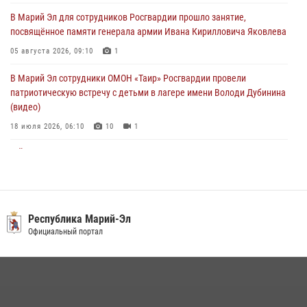
многоборье «Акпатыр» в Марий Эл
В Марий Эл для сотрудников Росгвардии прошло занятие,
07 августа 2026, 05:43
10
посвящённое памяти генерала армии Ивана Кирилловича Яковлева
Представитель вневедомственной охраны Управления Росгвардии
05 августа 2026, 09:10
1
по Республике Марий Эл принял участие в учебно-методическом
сборе Росгвардии в Ижевске
В Марий Эл сотрудники ОМОН «Таир» Росгвардии провели
патриотическую встречу с детьми в лагере имени Володи Дубинина
06 августа 2026, 09:37
10
(видео)
18 июля 2026, 06:10
10
1
В Йошкар-Оле для сотрудников Росгвардии провели занятие по
антикоррупционной тематике
04 августа 2026, 06:06
2
В Марий Эл сотрудники Росгвардии присоединились к масштабной
Республика Марий-Эл
донорской акции (видео)
Официальный портал
30 июля 2026, 12:42
8
1
В Йошкар-Оле руководство и сотрудники регионального управления
Росгвардии почтили память героя, погибшего при исполнении
служебного долга