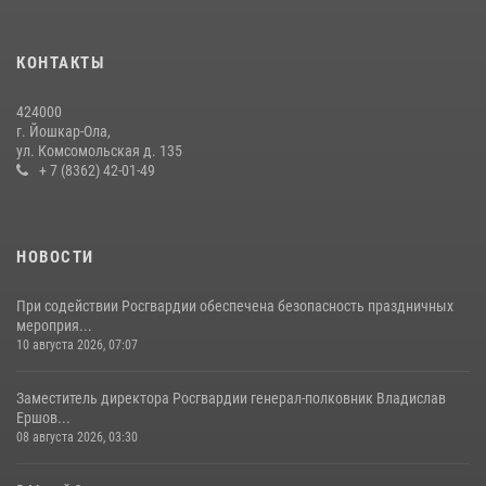
24 июля 2026, 09:30
6
КОНТАКТЫ
Управление Росгвардии по Республике Марий Эл продолжает
знакомить граждан со службой в войсках национальной гвардии
424000
(видео)
г. Йошкар-Ола,
11 июля 2026, 06:20
9
1
ул. Комсомольская д. 135
+ 7 (8362) 42-01-49
В Йошкар-Оле росгвардейцы приняли участие в торжествах,
посвященных дню памяти небесного покровителя ведомства
(видео)
НОВОСТИ
28 июля 2026, 11:52
16
1
При содействии Росгвардии обеспечена безопасность праздничных
мероприя...
10 августа 2026, 07:07
Заместитель директора Росгвардии генерал-полковник Владислав
Ершов...
08 августа 2026, 03:30