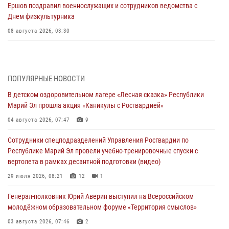
Ершов поздравил военнослужащих и сотрудников ведомства с
Днем физкультурника
08 августа 2026, 03:30
В Марий Эл прошли тактико-специальные соревнования среди
спецподразделений, посвящённые памяти погибшего бойца СОБР
(видео)
ПОПУЛЯРНЫЕ НОВОСТИ
07 августа 2026, 08:30
11
1
В детском оздоровительном лагере «Лесная сказка» Республики
Марий Эл прошла акция «Каникулы с Росгвардией»
Генерал-полковник Олег Плохой поздравил специалистов
организационно-штатных подразделений Росгвардии с
04 августа 2026, 07:47
9
профессиональным праздником
Сотрудники спецподразделений Управления Росгвардии по
07 августа 2026, 06:47
Республике Марий Эл провели учебно-тренировочные спуски с
вертолета в рамках десантной подготовки (видео)
Начальник отдела вневедомственной охраны Управления
Росгвардии по Республике Марий Эл принял участие во
29 июля 2026, 08:21
12
1
Всероссийском семинаре в Нижнем Новгороде (видео)
Генерал-полковник Юрий Аверин выступил на Всероссийском
07 августа 2026, 06:25
8
1
молодёжном образовательном форуме «Территория смыслов»
Команда «Росгвардия» принимает участие в военно-спортивном
03 августа 2026, 07:46
2