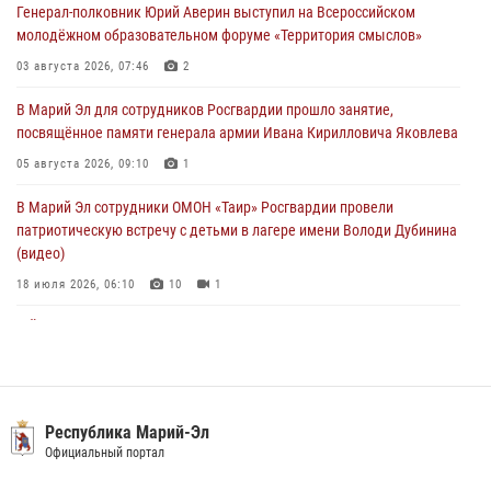
Генерал-полковник Юрий Аверин выступил на Всероссийском
06 августа 2026, 09:37
10
молодёжном образовательном форуме «Территория смыслов»
В Марий Эл сотрудники ЛРР Росгвардии за прошедший месяц
03 августа 2026, 07:46
2
провели более 90 проверок мест хранения гражданского оружия
В Марий Эл для сотрудников Росгвардии прошло занятие,
06 августа 2026, 08:00
посвящённое памяти генерала армии Ивана Кирилловича Яковлева
В Марий Эл сотрудники вневедомственной охраны Росгвардии за
05 августа 2026, 09:10
1
прошедший месяц задержали 19 нарушителей
В Марий Эл сотрудники ОМОН «Таир» Росгвардии провели
05 августа 2026, 09:44
патриотическую встречу с детьми в лагере имени Володи Дубинина
(видео)
18 июля 2026, 06:10
10
1
В Йошкар-Оле для сотрудников Росгвардии провели занятие по
антикоррупционной тематике
04 августа 2026, 06:06
2
В Марий Эл сотрудники Росгвардии присоединились к масштабной
Республика Марий-Эл
донорской акции (видео)
Официальный портал
30 июля 2026, 12:42
8
1