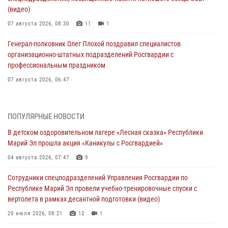
(видео)
07 августа 2026, 08:30
11
1
Генерал-полковник Олег Плохой поздравил специалистов
организационно-штатных подразделений Росгвардии с
профессиональным праздником
07 августа 2026, 06:47
Начальник отдела вневедомственной охраны Управления
Росгвардии по Республике Марий Эл принял участие во
ПОПУЛЯРНЫЕ НОВОСТИ
Всероссийском семинаре в Нижнем Новгороде (видео)
В детском оздоровительном лагере «Лесная сказка» Республики
07 августа 2026, 06:25
8
1
Марий Эл прошла акция «Каникулы с Росгвардией»
Команда «Росгвардия» принимает участие в военно-спортивном
04 августа 2026, 07:47
9
многоборье «Акпатыр» в Марий Эл
Сотрудники спецподразделений Управления Росгвардии по
07 августа 2026, 05:43
10
Республике Марий Эл провели учебно-тренировочные спуски с
вертолета в рамках десантной подготовки (видео)
Представитель вневедомственной охраны Управления Росгвардии
по Республике Марий Эл принял участие в учебно-методическом
29 июля 2026, 08:21
12
1
сборе Росгвардии в Ижевске