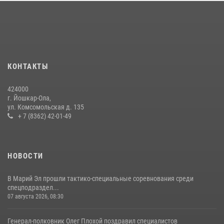
В Йошкар-Оле руководство и сотрудники регионального управления
Росгвардии почтили память героя, погибшего при исполнении
служебного долга
24 июля 2026, 09:30
6
КОНТАКТЫ
Управление Росгвардии по Республике Марий Эл продолжает
знакомить граждан со службой в войсках национальной гвардии
424000
(видео)
г. Йошкар-Ола,
11 июля 2026, 06:20
9
1
ул. Комсомольская д. 135
+ 7 (8362) 42-01-49
В Йошкар-Оле росгвардейцы приняли участие в торжествах,
посвященных дню памяти небесного покровителя ведомства
(видео)
НОВОСТИ
28 июля 2026, 11:52
16
1
В Марий Эл прошли тактико-специальные соревнования среди
спецподраздел...
07 августа 2026, 08:30
Генерал-полковник Олег Плохой поздравил специалистов