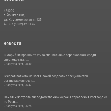
Управление Росгвардии по Республике Марий Эл продолжает
знакомить граждан со службой в войсках национальной гвардии
424000
(видео)
г. Йошкар-Ола,
11 июля 2026, 06:20
9
1
ул. Комсомольская д. 135
+ 7 (8362) 42-01-49
В Йошкар-Оле росгвардейцы приняли участие в торжествах,
посвященных дню памяти небесного покровителя ведомства
(видео)
НОВОСТИ
28 июля 2026, 11:52
16
1
В Марий Эл прошли тактико-специальные соревнования среди
спецподраздел...
07 августа 2026, 08:30
Генерал-полковник Олег Плохой поздравил специалистов
организационно-шт...
07 августа 2026, 06:47
Начальник отдела вневедомственной охраны Управления Росгвардии
по Респ...
07 августа 2026, 06:25