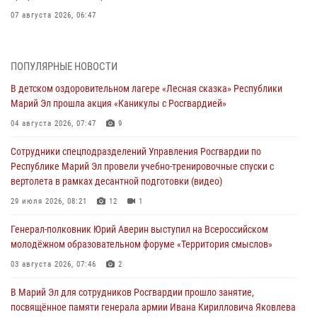
07 августа 2026, 06:47
Начальник отдела вневедомственной охраны Управления
Росгвардии по Республике Марий Эл принял участие во
ПОПУЛЯРНЫЕ НОВОСТИ
Всероссийском семинаре в Нижнем Новгороде (видео)
В детском оздоровительном лагере «Лесная сказка» Республики
07 августа 2026, 06:25
8
1
Марий Эл прошла акция «Каникулы с Росгвардией»
Команда «Росгвардия» принимает участие в военно-спортивном
04 августа 2026, 07:47
9
многоборье «Акпатыр» в Марий Эл
Сотрудники спецподразделений Управления Росгвардии по
07 августа 2026, 05:43
10
Республике Марий Эл провели учебно-тренировочные спуски с
вертолета в рамках десантной подготовки (видео)
Представитель вневедомственной охраны Управления Росгвардии
по Республике Марий Эл принял участие в учебно-методическом
29 июля 2026, 08:21
12
1
сборе Росгвардии в Ижевске
Генерал-полковник Юрий Аверин выступил на Всероссийском
06 августа 2026, 09:37
10
молодёжном образовательном форуме «Территория смыслов»
В Марий Эл сотрудники ЛРР Росгвардии за прошедший месяц
03 августа 2026, 07:46
2
провели более 90 проверок мест хранения гражданского оружия
В Марий Эл для сотрудников Росгвардии прошло занятие,
06 августа 2026, 08:00
посвящённое памяти генерала армии Ивана Кирилловича Яковлева