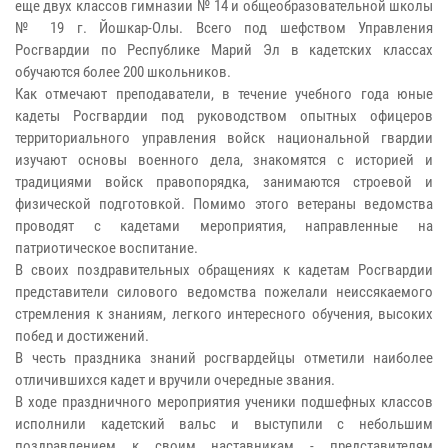
еще двух классов гимназии № 14 и общеобразовательной школы
№ 19 г. Йошкар-Олы. Всего под шефством Управления
Росгвардии по Республике Марий Эл в кадетских классах
обучаются более 200 школьников.
Как отмечают преподаватели, в течение учебного года юные
кадеты Росгвардии под руководством опытных офицеров
территориального управления войск национальной гвардии
изучают основы военного дела, знакомятся с историей и
традициями войск правопорядка, занимаются строевой и
физической подготовкой. Помимо этого ветераны ведомства
проводят с кадетами мероприятия, направленные на
патриотическое воспитание.
В своих поздравительных обращениях к кадетам Росгвардии
представители силового ведомства пожелали неиссякаемого
стремления к знаниям, легкого интересного обучения, высоких
побед и достижений.
В честь праздника знаний росгвардейцы отметили наиболее
отличившихся кадет и вручили очередные звания.
В ходе праздничного мероприятия ученики подшефных классов
исполнили кадетский вальс и выступили с небольшим
поздравлением к своим наставникам - представителям