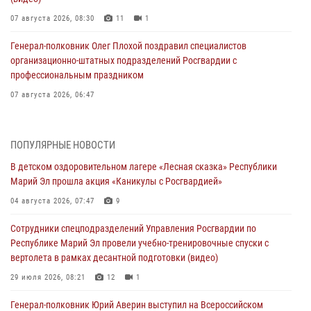
07 августа 2026, 08:30
11
1
Генерал-полковник Олег Плохой поздравил специалистов
организационно-штатных подразделений Росгвардии с
профессиональным праздником
07 августа 2026, 06:47
Начальник отдела вневедомственной охраны Управления
Росгвардии по Республике Марий Эл принял участие во
ПОПУЛЯРНЫЕ НОВОСТИ
Всероссийском семинаре в Нижнем Новгороде (видео)
В детском оздоровительном лагере «Лесная сказка» Республики
07 августа 2026, 06:25
8
1
Марий Эл прошла акция «Каникулы с Росгвардией»
Команда «Росгвардия» принимает участие в военно-спортивном
04 августа 2026, 07:47
9
многоборье «Акпатыр» в Марий Эл
Сотрудники спецподразделений Управления Росгвардии по
07 августа 2026, 05:43
10
Республике Марий Эл провели учебно-тренировочные спуски с
вертолета в рамках десантной подготовки (видео)
Представитель вневедомственной охраны Управления Росгвардии
по Республике Марий Эл принял участие в учебно-методическом
29 июля 2026, 08:21
12
1
сборе Росгвардии в Ижевске
Генерал-полковник Юрий Аверин выступил на Всероссийском
06 августа 2026, 09:37
10