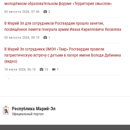
молодёжном образовательном форуме «Территория смыслов»
В Марий Эл сотрудники ЛРР Росгвардии за прошедший месяц
03 августа 2026, 07:46
2
провели более 90 проверок мест хранения гражданского оружия
В Марий Эл для сотрудников Росгвардии прошло занятие,
06 августа 2026, 08:00
посвящённое памяти генерала армии Ивана Кирилловича Яковлева
В Марий Эл сотрудники вневедомственной охраны Росгвардии за
05 августа 2026, 09:10
1
прошедший месяц задержали 19 нарушителей
В Марий Эл сотрудники ОМОН «Таир» Росгвардии провели
05 августа 2026, 09:44
патриотическую встречу с детьми в лагере имени Володи Дубинина
(видео)
18 июля 2026, 06:10
10
1
В Йошкар-Оле для сотрудников Росгвардии провели занятие по
антикоррупционной тематике
04 августа 2026, 06:06
2
В Марий Эл сотрудники Росгвардии присоединились к масштабной
Республика Марий-Эл
донорской акции (видео)
Официальный портал
30 июля 2026, 12:42
8
1