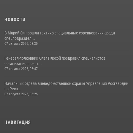
знакомить граждан со службой в войсках национальной гвардии
(видео)
11 июля 2026, 06:20
9
1
НОВОСТИ
В Марий Эл прошли тактико-специальные соревнования среди
спецподраздел...
07 августа 2026, 08:30
Генерал-полковник Олег Плохой поздравил специалистов
организационно-шт...
07 августа 2026, 06:47
Начальник отдела вневедомственной охраны Управления Росгвардии
по Респ...
07 августа 2026, 06:25
НАВИГАЦИЯ