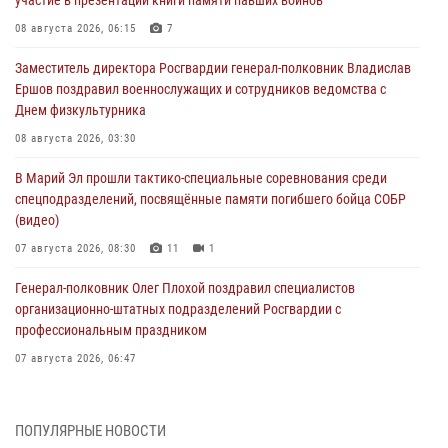
участие в презентации книги памяти павших воинов
08 августа 2026, 06:15
7
Заместитель директора Росгвардии генерал-полковник Владислав
Ершов поздравил военнослужащих и сотрудников ведомства с
Днем физкультурника
08 августа 2026, 03:30
В Марий Эл прошли тактико-специальные соревнования среди
спецподразделений, посвящённые памяти погибшего бойца СОБР
(видео)
07 августа 2026, 08:30
11
1
Генерал-полковник Олег Плохой поздравил специалистов
организационно-штатных подразделений Росгвардии с
профессиональным праздником
07 августа 2026, 06:47
Начальник отдела вневедомственной охраны Управления
Росгвардии по Республике Марий Эл принял участие во
ПОПУЛЯРНЫЕ НОВОСТИ
Всероссийском семинаре в Нижнем Новгороде (видео)