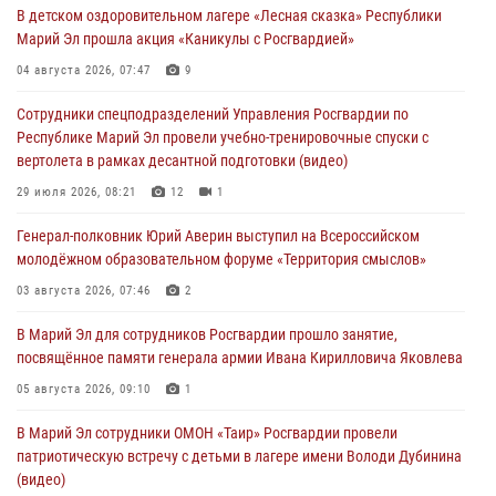
В детском оздоровительном лагере «Лесная сказка» Республики
07 августа 2026, 06:25
8
1
Марий Эл прошла акция «Каникулы с Росгвардией»
Команда «Росгвардия» принимает участие в военно-спортивном
04 августа 2026, 07:47
9
многоборье «Акпатыр» в Марий Эл
Сотрудники спецподразделений Управления Росгвардии по
07 августа 2026, 05:43
10
Республике Марий Эл провели учебно-тренировочные спуски с
вертолета в рамках десантной подготовки (видео)
Представитель вневедомственной охраны Управления Росгвардии
по Республике Марий Эл принял участие в учебно-методическом
29 июля 2026, 08:21
12
1
сборе Росгвардии в Ижевске
Генерал-полковник Юрий Аверин выступил на Всероссийском
06 августа 2026, 09:37
10
молодёжном образовательном форуме «Территория смыслов»
В Марий Эл сотрудники ЛРР Росгвардии за прошедший месяц
03 августа 2026, 07:46
2
провели более 90 проверок мест хранения гражданского оружия
В Марий Эл для сотрудников Росгвардии прошло занятие,
06 августа 2026, 08:00
посвящённое памяти генерала армии Ивана Кирилловича Яковлева
В Марий Эл сотрудники вневедомственной охраны Росгвардии за
05 августа 2026, 09:10
1
прошедший месяц задержали 19 нарушителей
В Марий Эл сотрудники ОМОН «Таир» Росгвардии провели
05 августа 2026, 09:44
патриотическую встречу с детьми в лагере имени Володи Дубинина
(видео)