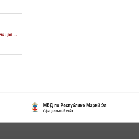
регионального управления Росгвардии
почтили память героя, погибшего при
исполнении служебного долга
24 июля 2026, 09:30
6
ующая →
Росгвардейцы в Республике Марий Эл
приняли участие в праздновании Дня семьи,
любви и верности (видео)
08 июля 2026, 13:48
16
1
Управление Росгвардии по Республике
Марий Эл приняло участие в охране
общественного порядка в День семьи, любви
и верности
09 июля 2026, 06:04
3
МВД по Республике Марий Эл
Официальный сайт