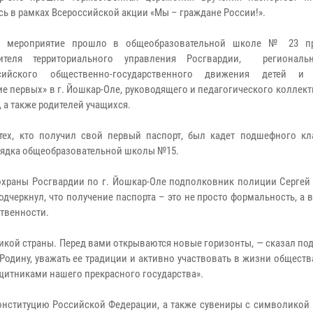
сь в рамках Всероссийской акции «Мы – граждане России!».
е мероприятие прошло в общеобразовательной школе № 23 пр
вителя территориального управления Росгвардии, региональ
сийского общественно-государственного движения детей и
е первых» в г. Йошкар-Оле, руководящего и педагогического коллек
 а также родителей учащихся.
тех, кто получил свой первый паспорт, был кадет подшефного кл
ядка общеобразовательной школы №15.
храны Росгвардии по г. Йошкар-Оле подполковник полиции Сергей
дчеркнул, что получение паспорта – это не просто формальность, а
ственности.
кой страны. Перед вами открываются новые горизонты, — сказал по
дину, уважать ее традиции и активно участвовать в жизни общества
щитниками нашего прекрасного государства».
онституцию Российской Федерации, а также сувениры с символикой