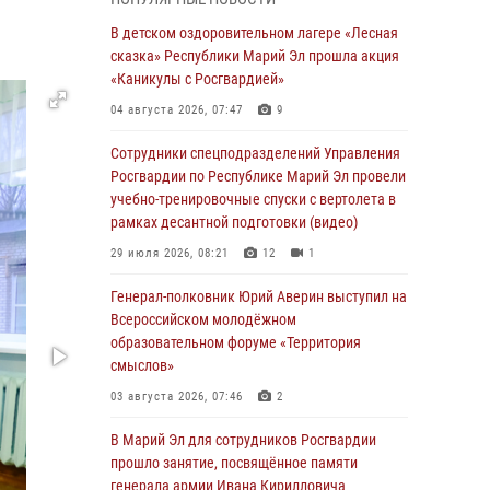
Представитель вневедомственной охраны
Управления Росгвардии по Республике
В детском оздоровительном лагере «Лесная
Марий Эл принял участие в учебно-
сказка» Республики Марий Эл прошла акция
методическом сборе Росгвардии в Ижевске
«Каникулы с Росгвардией»
06 августа 2026, 09:37
10
04 августа 2026, 07:47
9
В Марий Эл сотрудники ЛРР Росгвардии за
Сотрудники спецподразделений Управления
прошедший месяц провели более 90
Росгвардии по Республике Марий Эл провели
проверок мест хранения гражданского
учебно-тренировочные спуски с вертолета в
оружия
рамках десантной подготовки (видео)
06 августа 2026, 08:00
29 июля 2026, 08:21
12
1
В Марий Эл сотрудники вневедомственной
Генерал-полковник Юрий Аверин выступил на
охраны Росгвардии за прошедший месяц
Всероссийском молодёжном
задержали 19 нарушителей
образовательном форуме «Территория
смыслов»
05 августа 2026, 09:44
03 августа 2026, 07:46
2
В Марий Эл для сотрудников Росгвардии
прошло занятие, посвящённое памяти
В Марий Эл для сотрудников Росгвардии
генерала армии Ивана Кирилловича
прошло занятие, посвящённое памяти
Яковлева
генерала армии Ивана Кирилловича