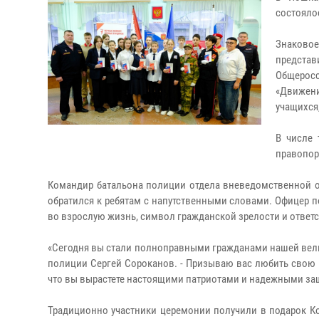
состояло
Знаково
предста
Общерос
«Движени
учащихся,
В числе 
правопор
Командир батальона полиции отдела вневедомственной о
обратился к ребятам с напутственными словами. Офицер по
во взрослую жизнь, символ гражданской зрелости и ответ
«Сегодня вы стали полноправными гражданами нашей вели
полиции Сергей Сороканов. - Призываю вас любить свою Ро
что вы вырастете настоящими патриотами и надежными за
Традиционно участники церемонии получили в подарок К