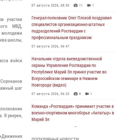
07 августа 2026, 08:30
11
1
Генерал-полковник Олег Плохой поздравил
и участии
специалистов организационно-штатных
ного МВД,
подразделений Росгвардии с
 молодежи
профессиональным праздником
тива школы,
07 августа 2026, 06:47
Начальник отдела вневедомственной
асса войск
охраны Управления Росгвардии по
Республике Марий Эл принял участие во
Всероссийском семинаре в Нижнем
 Сороканов
Новгороде (видео)
 важный шаг
07 августа 2026, 06:25
8
1
Команда «Росгвардия» принимает участие в
дполковник
военно-спортивном многоборье «Акпатыр» в
. Я уверен,
Марий Эл
07 августа 2026, 05:43
10
 «Движения
ПОПУЛЯРНЫЕ НОВОСТИ