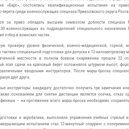
ния «Барс», состоялись квалификационные испытания на прав
о берета среди военнослужащих спецназа Приволжского округа Росгв
ься за право обладать высшим символом доблести спецназа Р
30 военнослужащих из подразделений специального назначения 
е отбор в воинских частях.
ную проверку уровня физической, военно-медицинской, горной, и
и тактико-специальной подготовки для допуска к 12-километровому 
сеченной местности в полном боевом снаряжении прошли 22 сп
й этап сдачи на краповый берет осложнялся штурмом высот, фор
 различными вводными инструкторов. После марш-броска спецназ
ахуя друг друга.
ые инструкторы: кандидату достаточно получить три замечания или
акже основанием для снятия дистанции является осечка, отказ о
 финиша – на протяжении всего марш-броска необходимо сохранять
готовки и акробатики, выполняли упражнения учебных стрельб и
Завершающим испытанием стал 12-минутный спарринг с поперемен