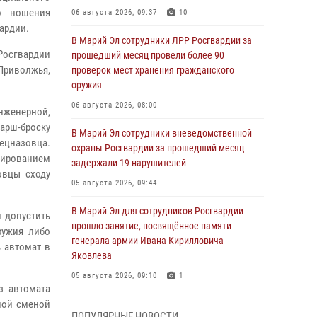
о ношения
06 августа 2026, 09:37
10
ардии.
В Марий Эл сотрудники ЛРР Росгвардии за
осгвардии
прошедший месяц провели более 90
Приволжья,
проверок мест хранения гражданского
оружия
06 августа 2026, 08:00
нженерной,
марш-броску
В Марий Эл сотрудники вневедомственной
ецназовца.
охраны Росгвардии за прошедший месяц
сированием
задержали 19 нарушителей
овцы сходу
05 августа 2026, 09:44
В Марий Эл для сотрудников Росгвардии
 допустить
прошло занятие, посвящённое памяти
ружия либо
генерала армии Ивана Кирилловича
 автомат в
Яковлева
05 августа 2026, 09:10
1
з автомата
ной сменой
В детском оздоровительном лагере «Лесная
ПОПУЛЯРНЫЕ НОВОСТИ