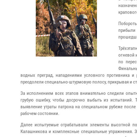
назначе
краповог
Поборот
прибыли 
прошедши
Трёхэтап
огневой 
по пере
Финальны
водных преград, нападениями условного противника и
преодолели специально-штурмовую полосу, прикрывая и стр
За исполнением всех этапов внимательно следили опытн
грубую ошибку, чтобы досрочно выбыть из испытаний. Т
выявление утраты патрона на специальном рубеже после
рабочем состоянии.
Далее испытуемые отрабатывали элементы высотной под
Калашникова и комплексные специальные упражнения. 