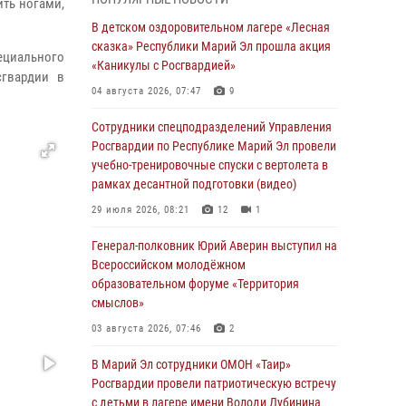
сказка» Республики Марий Эл прошла акция
ить ногами,
«Каникулы с Росгвардией»
В детском оздоровительном лагере «Лесная
сказка» Республики Марий Эл прошла акция
04 августа 2026, 07:47
9
ециального
«Каникулы с Росгвардией»
сгвардии в
Сотрудники Центра лицензионно-
04 августа 2026, 07:47
9
разрешительной работы Управления
Росгвардии по Республике Марий Эл приняли
Сотрудники спецподразделений Управления
участие в совещании по вопросам
Росгвардии по Республике Марий Эл провели
организации летне-осеннего сезона охоты
учебно-тренировочные спуски с вертолета в
рамках десантной подготовки (видео)
04 августа 2026, 06:46
29 июля 2026, 08:21
12
1
В Йошкар-Оле для сотрудников Росгвардии
провели занятие по антикоррупционной
Генерал-полковник Юрий Аверин выступил на
тематике
Всероссийском молодёжном
образовательном форуме «Территория
04 августа 2026, 06:06
2
смыслов»
Генерал-полковник Юрий Аверин выступил на
03 августа 2026, 07:46
2
Всероссийском молодёжном
образовательном форуме «Территория
В Марий Эл сотрудники ОМОН «Таир»
смыслов»
Росгвардии провели патриотическую встречу
с детьми в лагере имени Володи Дубинина
03 августа 2026, 07:46
2