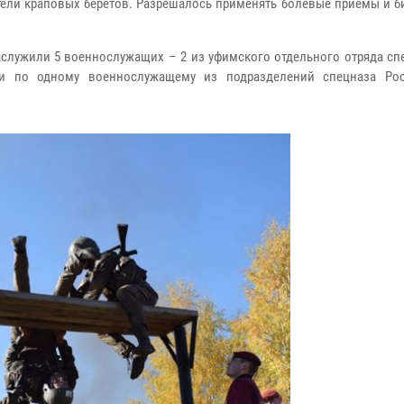
атели краповых беретов. Разрешалось применять болевые приемы и б
аслужили 5 военнослужащих – 2 из уфимского отдельного отряда сп
 и по одному военнослужащему из подразделений спецназа Ро