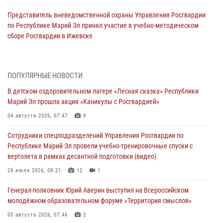
Представитель вневедомственной охраны Управления Росгвардии
по Республике Марий Эл принял участие в учебно-методическом
сборе Росгвардии в Ижевске
06 августа 2026, 09:37
10
В Марий Эл сотрудники ЛРР Росгвардии за прошедший месяц
ПОПУЛЯРНЫЕ НОВОСТИ
провели более 90 проверок мест хранения гражданского оружия
В детском оздоровительном лагере «Лесная сказка» Республики
06 августа 2026, 08:00
Марий Эл прошла акция «Каникулы с Росгвардией»
В Марий Эл сотрудники вневедомственной охраны Росгвардии за
04 августа 2026, 07:47
9
прошедший месяц задержали 19 нарушителей
Сотрудники спецподразделений Управления Росгвардии по
05 августа 2026, 09:44
Республике Марий Эл провели учебно-тренировочные спуски с
вертолета в рамках десантной подготовки (видео)
В Марий Эл для сотрудников Росгвардии прошло занятие,
посвящённое памяти генерала армии Ивана Кирилловича Яковлева
29 июля 2026, 08:21
12
1
05 августа 2026, 09:10
1
Генерал-полковник Юрий Аверин выступил на Всероссийском
молодёжном образовательном форуме «Территория смыслов»
В детском оздоровительном лагере «Лесная сказка» Республики
Марий Эл прошла акция «Каникулы с Росгвардией»
03 августа 2026, 07:46
2