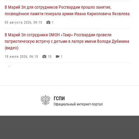
04 августа 2026, 07:47
9
В Марий Эл для сотрудников Росгвардии прошло занятие,
посвящённое памяти генерала армии Ивана Кирилловича Яковлева
Сотрудники Центра лицензионно-разрешительной работы
Управления Росгвардии по Республике Марий Эл приняли участие в
05 августа 2026, 09:10
1
совещании по вопросам организации летне-осеннего сезона охоты
В Марий Эл сотрудники ОМОН «Таир» Росгвардии провели
04 августа 2026, 06:46
патриотическую встречу с детьми в лагере имени Володи Дубинина
(видео)
18 июля 2026, 06:10
10
1
В Йошкар-Оле для сотрудников Росгвардии провели занятие по
антикоррупционной тематике
04 августа 2026, 06:06
2
В Марий Эл сотрудники Росгвардии присоединились к масштабной
ГСПИ
донорской акции (видео)
Официальный интернет-портал
30 июля 2026, 12:42
8
1
В Йошкар-Оле руководство и сотрудники регионального управления
Росгвардии почтили память героя, погибшего при исполнении
служебного долга