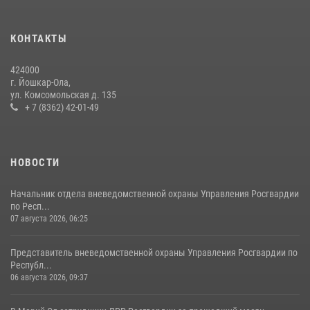
24 июля 2026, 09:30
6
КОНТАКТЫ
Росгвардейцы в Республике Марий Эл приняли участие в
праздновании Дня семьи, любви и верности (видео)
424000
08 июля 2026, 13:48
16
1
г. Йошкар-Ола,
ул. Комсомольская д. 135
Управление Росгвардии по Республике Марий Эл приняло участие в
+ 7 (8362) 42-01-49
охране общественного порядка в День семьи, любви и верности
09 июля 2026, 06:04
3
НОВОСТИ
Начальник отдела вневедомственной охраны Управления Росгвардии
по Респ...
07 августа 2026, 06:25
Представитель вневедомственной охраны Управления Росгвардии по
Республ...
06 августа 2026, 09:37