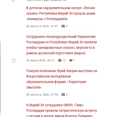
провели занятие по антикоррупционной
тематике
В детском оздоровительном лагере «Лесная
сказка» Республики Марий Эл прошла акция
04 августа 2026, 06:06
2
«Каникулы с Росгвардией»
Генерал-полковник Юрий Аверин выступил на
04 августа 2026, 07:47
9
Всероссийском молодёжном
образовательном форуме «Территория
Сотрудники спецподразделений Управления
смыслов»
Росгвардии по Республике Марий Эл провели
учебно-тренировочные спуски с вертолета в
03 августа 2026, 07:46
2
рамках десантной подготовки (видео)
Росгвардейцы в Марий Эл обеспечили
29 июля 2026, 08:21
12
1
правопорядок в ходе празднования Дня ВДВ
и проведения матчевого турнира на Кубок
Генерал-полковник Юрий Аверин выступил на
Раимкуля Малахбекова
Всероссийском молодёжном
образовательном форуме «Территория
03 августа 2026, 06:52
7
смыслов»
Центральная войсковая комендатура
03 августа 2026, 07:46
2
Росгвардии отмечает день образования 2
августа
В Марий Эл сотрудники ОМОН «Таир»
Росгвардии провели патриотическую встречу
02 августа 2026, 11:44
с детьми в лагере имени Володи Дубинина