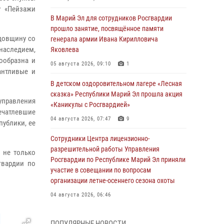
у «Пейзажи
В Марий Эл для сотрудников Росгвардии
прошло занятие, посвящённое памяти
одовщину со
генерала армии Ивана Кирилловича
 наследием,
Яковлева
ообразна и
05 августа 2026, 09:10
1
антливые и
В детском оздоровительном лагере «Лесная
сказка» Республики Марий Эл прошла акция
управления
«Каникулы с Росгвардией»
ечатлевшие
04 августа 2026, 07:47
9
публики, ее
Сотрудники Центра лицензионно-
разрешительной работы Управления
 не только
Росгвардии по Республике Марий Эл приняли
гвардии по
участие в совещании по вопросам
организации летне-осеннего сезона охоты
04 августа 2026, 06:46
В Йошкар-Оле для сотрудников Росгвардии
ПОПУЛЯРНЫЕ НОВОСТИ