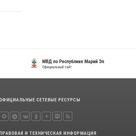
Марий Эл приняло участие в охране
общественного порядка в День семьи, любви
и верности
09 июля 2026, 06:04
3
В Йошкар-Оле для сотрудников Росгвардии
провели занятие по антикоррупционной
тематике
04 августа 2026, 06:06
2
МВД по Республике Марий Эл
Официальный сайт
Управление Росгвардии по Республике
Марий Эл продолжает знакомить граждан со
службой в войсках национальной гвардии
(видео)
11 июля 2026, 06:20
9
1
ОФИЦИАЛЬНЫЕ СЕТЕВЫЕ РЕСУРСЫ
ПРАВОВАЯ И ТЕХНИЧЕСКАЯ ИНФОРМАЦИЯ