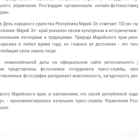
ьного управления Росгвардии организовали онлайн-фотовыставк
рая».
 в День народного единства Республика Марий Эл отмечает 102-ую г
зования. Марий Эл - край уникален своим культурным и историческим
вековыми легендами и традициями. Природа Марийского края разн
красива в любое время года, но главное ее достояние - это тал
 любящие свою землю люди.
х знаменательной даты на официальном сайте регионального 
дии представлены фотоснимки сотрудников пресс-службы, зап
ставленные фотографии раскрывают живописность, загадочность рес
асоту Марийского края, и напоминаем, что своей республикой надо
у», - прокомментировала начальник пресс-службы Управления Рос
ошко.