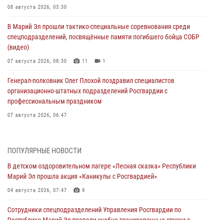
08 августа 2026, 03:30
В Марий Эл прошли тактико-специальные соревнования среди
спецподразделений, посвящённые памяти погибшего бойца СОБР
(видео)
07 августа 2026, 08:30
11
1
Генерал-полковник Олег Плохой поздравил специалистов
организационно-штатных подразделений Росгвардии с
профессиональным праздником
07 августа 2026, 06:47
Начальник отдела вневедомственной охраны Управления
Росгвардии по Республике Марий Эл принял участие во
ПОПУЛЯРНЫЕ НОВОСТИ
Всероссийском семинаре в Нижнем Новгороде (видео)
В детском оздоровительном лагере «Лесная сказка» Республики
07 августа 2026, 06:25
8
1
Марий Эл прошла акция «Каникулы с Росгвардией»
Команда «Росгвардия» принимает участие в военно-спортивном
04 августа 2026, 07:47
9
многоборье «Акпатыр» в Марий Эл
Сотрудники спецподразделений Управления Росгвардии по
07 августа 2026, 05:43
10
Республике Марий Эл провели учебно-тренировочные спуски с