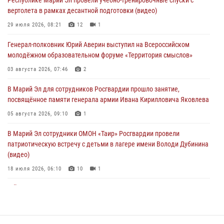
вертолета в рамках десантной подготовки (видео)
Представитель вневедомственной охраны Управления Росгвардии
по Республике Марий Эл принял участие в учебно-методическом
29 июля 2026, 08:21
12
1
сборе Росгвардии в Ижевске
Генерал-полковник Юрий Аверин выступил на Всероссийском
06 августа 2026, 09:37
10
молодёжном образовательном форуме «Территория смыслов»
В Марий Эл сотрудники ЛРР Росгвардии за прошедший месяц
03 августа 2026, 07:46
2
провели более 90 проверок мест хранения гражданского оружия
В Марий Эл для сотрудников Росгвардии прошло занятие,
06 августа 2026, 08:00
посвящённое памяти генерала армии Ивана Кирилловича Яковлева
В Марий Эл сотрудники вневедомственной охраны Росгвардии за
05 августа 2026, 09:10
1
прошедший месяц задержали 19 нарушителей
В Марий Эл сотрудники ОМОН «Таир» Росгвардии провели
05 августа 2026, 09:44
патриотическую встречу с детьми в лагере имени Володи Дубинина
(видео)
18 июля 2026, 06:10
10
1
В Йошкар-Оле для сотрудников Росгвардии провели занятие по
антикоррупционной тематике
04 августа 2026, 06:06
2