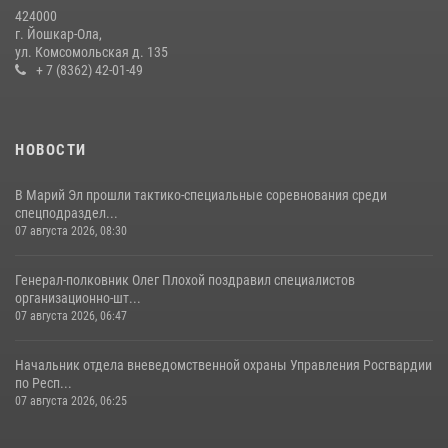
424000
(видео)
г. Йошкар-Ола,
11 июля 2026, 06:20
9
1
ул. Комсомольская д. 135
+ 7 (8362) 42-01-49
В Йошкар-Оле росгвардейцы приняли участие в торжествах,
посвященных дню памяти небесного покровителя ведомства
(видео)
НОВОСТИ
28 июля 2026, 11:52
16
1
В Марий Эл прошли тактико-специальные соревнования среди
спецподраздел...
07 августа 2026, 08:30
Генерал-полковник Олег Плохой поздравил специалистов
организационно-шт...
07 августа 2026, 06:47
Начальник отдела вневедомственной охраны Управления Росгвардии
по Респ...
07 августа 2026, 06:25