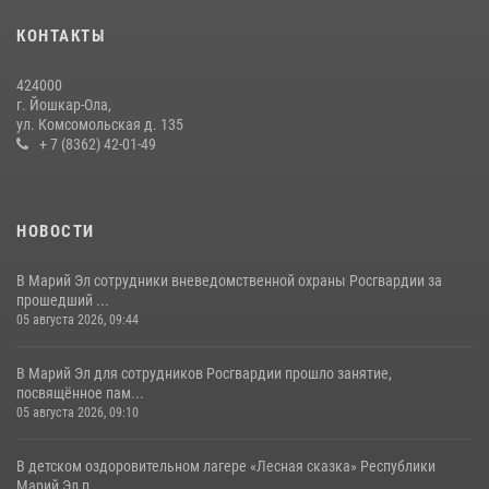
КОНТАКТЫ
Управление Росгвардии по Республике Марий Эл приняло участие в
охране общественного порядка в День семьи, любви и верности
424000
09 июля 2026, 06:04
3
г. Йошкар-Ола,
ул. Комсомольская д. 135
Управление Росгвардии по Республике Марий Эл продолжает
+ 7 (8362) 42-01-49
знакомить граждан со службой в войсках национальной гвардии
(видео)
11 июля 2026, 06:20
9
1
НОВОСТИ
В Марий Эл сотрудники вневедомственной охраны Росгвардии за
прошедший ...
05 августа 2026, 09:44
В Марий Эл для сотрудников Росгвардии прошло занятие,
посвящённое пам...
05 августа 2026, 09:10
В детском оздоровительном лагере «Лесная сказка» Республики
Марий Эл п...