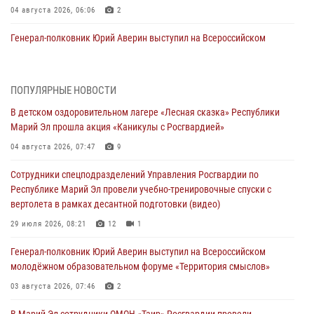
04 августа 2026, 06:06
2
Генерал-полковник Юрий Аверин выступил на Всероссийском
молодёжном образовательном форуме «Территория смыслов»
03 августа 2026, 07:46
2
ПОПУЛЯРНЫЕ НОВОСТИ
Росгвардейцы в Марий Эл обеспечили правопорядок в ходе
В детском оздоровительном лагере «Лесная сказка» Республики
празднования Дня ВДВ и проведения матчевого турнира на Кубок
Марий Эл прошла акция «Каникулы с Росгвардией»
Раимкуля Малахбекова
04 августа 2026, 07:47
9
03 августа 2026, 06:52
7
Сотрудники спецподразделений Управления Росгвардии по
Центральная войсковая комендатура Росгвардии отмечает день
Республике Марий Эл провели учебно-тренировочные спуски с
образования 2 августа
вертолета в рамках десантной подготовки (видео)
02 августа 2026, 11:44
29 июля 2026, 08:21
12
1
В Росгвардии вспоминают российских воинов, погибших в Первой
Генерал-полковник Юрий Аверин выступил на Всероссийском
мировой войне 1914-1918 годов
молодёжном образовательном форуме «Территория смыслов»
01 августа 2026, 11:42
03 августа 2026, 07:46
2
1 августа – День дежурной службы войск национальной гвардии