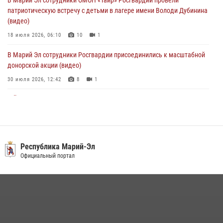
В Марий Эл сотрудники ОМОН «Таир» Росгвардии провели
Российской Федерации
патриотическую встречу с детьми в лагере имени Володи Дубинина
01 августа 2026, 06:40
(видео)
18 июля 2026, 06:10
10
1
В Марий Эл сотрудники Росгвардии присоединились к масштабной
донорской акции (видео)
30 июля 2026, 12:42
8
1
В Йошкар-Оле руководство и сотрудники регионального управления
Росгвардии почтили память героя, погибшего при исполнении
служебного долга
24 июля 2026, 09:30
6
Республика Марий-Эл
В Йошкар-Оле для сотрудников Росгвардии провели занятие по
Официальный портал
антикоррупционной тематике
04 августа 2026, 06:06
2
Росгвардейцы в Республике Марий Эл приняли участие в
праздновании Дня семьи, любви и верности (видео)
08 июля 2026, 13:48
16
1